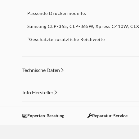
Passende Druckermodelle:
Samsung CLP-365, CLP-365W, Xpress C410W, CL
¹Geschätzte zusätzliche Reichweite
Technische Daten
Info Hersteller
Dieser Inhalt wird aufgrund Ihrer Cookie Präferenzen
Einstellungen anpassen
Experten-Beratung
Reparatur-Service