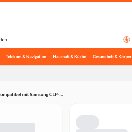
den
Telekom & Navigation
Haushalt & Küche
Gesundheit & Körper
ompatibel mit Samsung CLP-
3305W, CLX-3305FN, CLX-