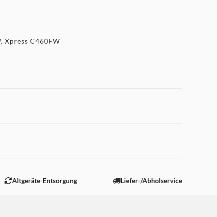
W, Xpress C460FW
 "Marketing".
Altgeräte-Entsorgung
Liefer-/Abholservice