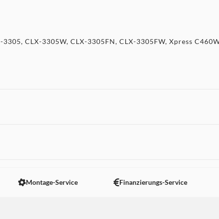
X-3305, CLX-3305W, CLX-3305FN, CLX-3305FW, Xpress C460
 nicht angezeigt. Um diesen Inhalt anzuzeigen aktivieren Sie bitte
Montage-Service
Finanzierungs-Service