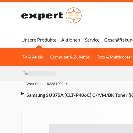
Unsere Produkte
Aktionen
Service
Geschäftskun
TV & Audio
Computer & Zubehör
Foto & Multicopter
»
Web-Code: 18226120246
Samsung SU375A (CLT-P406C) C/Y/M/BK Toner (K
365, CLP-365W, Xpress C410W, CLX-3305, CLX-
3305FW, Xpress C460W, Xpress C460FW)