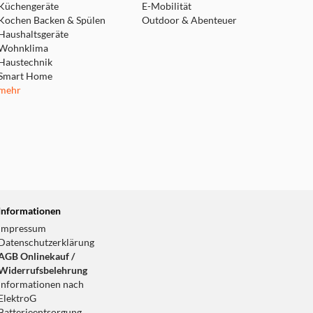
Küchengeräte
E-Mobilität
Kochen Backen & Spülen
Outdoor & Abenteuer
Haushaltsgeräte
Wohnklima
Haustechnik
Smart Home
mehr
Informationen
Impressum
Datenschutzerklärung
AGB Onlinekauf /
Widerrufsbelehrung
Informationen nach
ElektroG
Batterieentsorgung