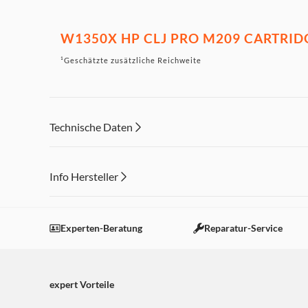
W1350X HP CLJ PRO M209 CARTRID
¹Geschätzte zusätzliche Reichweite
Technische Daten
Info Hersteller
Dieser Inhalt wird aufgrund Ihrer Cookie Präferenzen
Einstellungen anpassen
Experten-Beratung
Reparatur-Service
expert Vorteile