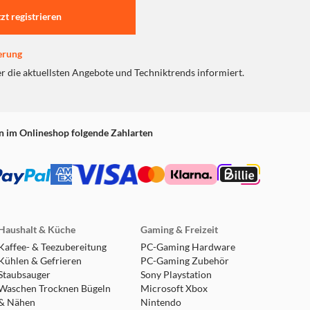
tzt registrieren
erung
er die aktuellsten Angebote und Techniktrends informiert.
n im Onlineshop folgende Zahlarten
Haushalt & Küche
Gaming & Freizeit
Kaffee- & Teezubereitung
PC-Gaming Hardware
Kühlen & Gefrieren
PC-Gaming Zubehör
Staubsauger
Sony Playstation
Waschen Trocknen Bügeln
Microsoft Xbox
& Nähen
Nintendo