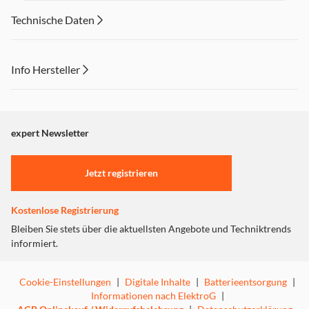
Technische Daten
Info Hersteller
Dieser Inhalt wird aufgrund Ihrer Cookie Präferenzen nicht
angezeigt. Um diesen Inhalt anzuzeigen aktivieren Sie bitte
"Marketing".
expert Newsletter
Einstellungen anpassen
Jetzt registrieren
Kostenlose Registrierung
Bleiben Sie stets über die aktuellsten Angebote und Techniktrends
informiert.
Cookie-Einstellungen
|
Digitale Inhalte
|
Batterieentsorgung
|
Informationen nach ElektroG
|