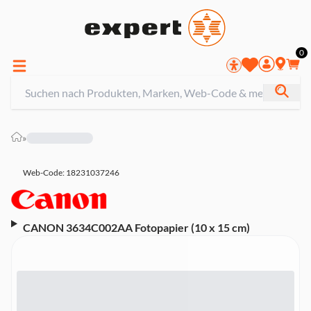
0
»
Web-Code: 18231037246
CANON 3634C002AA Fotopapier (10 x 15 cm)