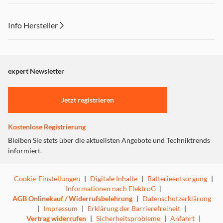
Info Hersteller
Dieser Inhalt wird aufgrund Ihrer Cookie Präferenzen nicht
angezeigt. Um diesen Inhalt anzuzeigen aktivieren Sie bitte
"Marketing".
expert Newsletter
Einstellungen anpassen
Jetzt registrieren
Kostenlose Registrierung
Bleiben Sie stets über die aktuellsten Angebote und Techniktrends
informiert.
Cookie-Einstellungen
|
Digitale Inhalte
|
Batterieentsorgung
|
Informationen nach ElektroG
|
AGB Onlinekauf / Widerrufsbelehrung
|
Datenschutzerklärung
|
Impressum
|
Erklärung der Barrierefreiheit
|
Vertrag widerrufen
|
Sicherheitsprobleme
|
Anfahrt
|