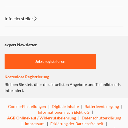
Info Hersteller
Dieser Inhalt wird aufgrund Ihrer Cookie Präferenzen nicht
angezeigt. Um diesen Inhalt anzuzeigen aktivieren Sie bitte
"Marketing".
expert Newsletter
Einstellungen anpassen
Jetzt registrieren
Kostenlose Registrierung
Bleiben Sie stets über die aktuellsten Angebote und Techniktrends
informiert.
Cookie-Einstellungen
|
Digitale Inhalte
|
Batterieentsorgung
|
Informationen nach ElektroG
|
AGB Onlinekauf / Widerrufsbelehrung
|
Datenschutzerklärung
|
Impressum
|
Erklärung der Barrierefreiheit
|