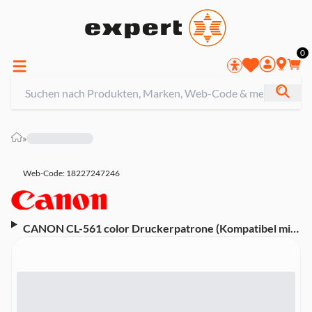
0
»
Web-Code: 18227247246
CANON CL-561 color Druckerpatrone (Kompatibel mit
PIXMA TS5350, PIXMA TS5351, PIXMA TS5352)