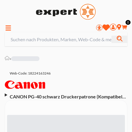
0
»
Web-Code: 18224163246
CANON PG-40 schwarz Druckerpatrone (Kompatibel
mit PIXMA iP1600, PIXMA iP1700, PIXMA iP2200,
PIXMA iP2500, PIXMA iP2600, PIXMA MP140, PIXMA
MP150, PIXMA MP160, PIXMA MP170, PIXMA MP180,
PIXMA MP190, PIXMA MP210, PIXMA MP220, PIXMA
MP450, PIXMA MP460, PIXMA MX300, PIXMA