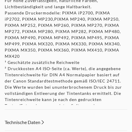
Für hohe Zuverlässigkeit, natürliche Farben,
Lichtbeständigkeit und lange Haltbarkeit.
Passende Druckermodelle: PIXMA iP2700, PIXMA
iP2702, PIXMA MP230,PIXMA MP240, PIXMA MP250,
PIXMA MP252, PIXMA MP260, PIXMA MP270, PIXMA
MP272, PIXMA MP280, PIXMA MP282, PIXMA MP480,
PIXMA MP490, PIXMA MP492, PIXMA MP495, PIXMA
MP499, PIXMA MX320, PIXMA MX330, PIXMA MX340,
PIXMA MX350, PIXMA MX360, PIXMA MX410, PIXMA
MX420
¹ Geschätzte zusätzliche Reichweite
²
Druckkosten A4 ISO-Seite (ca. Werte), die angegebene
Tintenreichweite für DIN A4 Normalpapier basiert auf
der Canon Standardtestmethode gemäß ISO/IEC 24711.
Die Werte wurden bei ununterbrochenem Druck bis zur
vollständigen Entleerung der Tintentanks ermittelt. Die
Tintenreichweite kann je nach den gedruckten
Texten/Fotos, der verwendeten Software, dem
Druckmodus und dem verwendeten Papiertyp variieren.
Weitere Informationen zur Tintenreichweite finden Sie
Technische Daten
unter
www.canon.de/ink/yield
. Alle Angaben sind
gerundet und ohne Gewähr