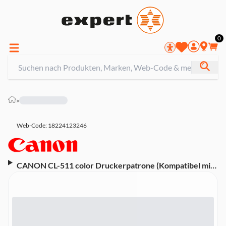
0
»
Web-Code: 18224123246
CANON CL-511 color Druckerpatrone (Kompatibel mit
PIXMA iP2700, iP2702, MP230,MP240, MP250, MP252,
MP260, MP270, MP272, MP280, MP282, MP480,
MP490, MP492, MP495, MP499, MX320, MX330,
MX340, MX350, MX360, MX410, MX420)