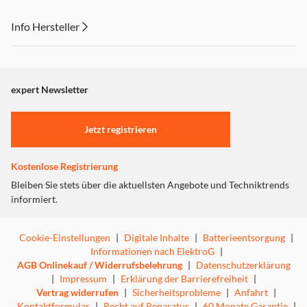
Info Hersteller
Dieser Inhalt wird aufgrund Ihrer Cookie Präferenzen nicht
angezeigt. Um diesen Inhalt anzuzeigen aktivieren Sie bitte
"Marketing".
expert Newsletter
Einstellungen anpassen
Jetzt registrieren
Kostenlose Registrierung
Bleiben Sie stets über die aktuellsten Angebote und Techniktrends
informiert.
Cookie-Einstellungen
|
Digitale Inhalte
|
Batterieentsorgung
|
Informationen nach ElektroG
|
AGB Onlinekauf / Widerrufsbelehrung
|
Datenschutzerklärung
|
Impressum
|
Erklärung der Barrierefreiheit
|
Vertrag widerrufen
|
Sicherheitsprobleme
|
Anfahrt
|
Kontaktformular
|
Recht auf Reparatur
|
60 Monate Garantie
|