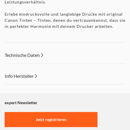
Leistungsverhältnis.
Erlebe eindrucksvolle und langlebige Drucke mit original
Canon Tinten – Tinten, denen du vertrauenkannst, dass sie
in perfekter Harmonie mit deinem Drucker arbeiten.
Technische Daten
Info Hersteller
Dieser Inhalt wird aufgrund Ihrer Cookie Präferenzen nicht
angezeigt. Um diesen Inhalt anzuzeigen aktivieren Sie bitte
"Marketing".
expert Newsletter
Einstellungen anpassen
Jetzt registrieren