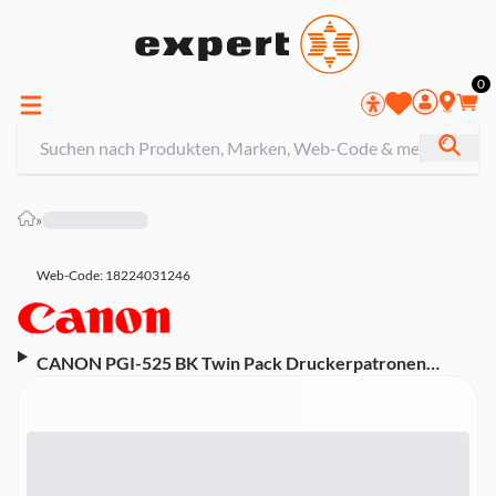
0
»
Web-Code: 18224031246
CANON PGI-525 BK Twin Pack Druckerpatronen
(Kompatibel mit PIXMA iP4850, PIXMA iP4950, PIXMA
iX6550, PIXMA MG5150, PIXMA MG5250, PIXMA
MG5350, PIXMA MG6150, PIXMA MG6250, PIXMA
MG8150, PIXMA MG8250, PIXMA MX715, PIXMA
MX885, PIXMA MX895)