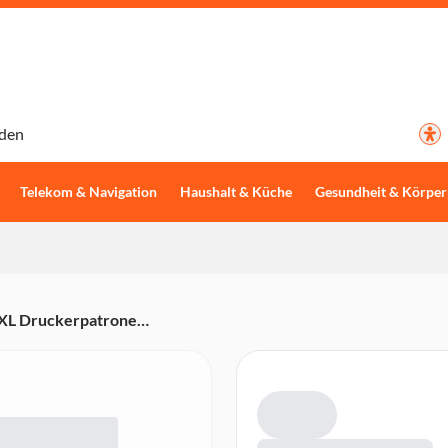
den
Telekom & Navigation
Haushalt & Küche
Gesundheit & Körper
XL Druckerpatrone
, XP-2105, XP-3100, XP-3105,
0, WF-2835-, WF-2850)