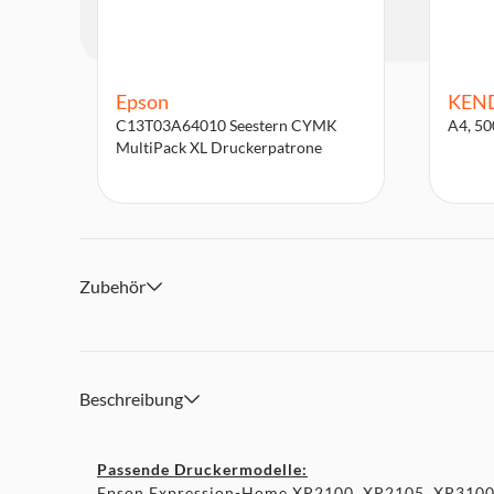
Epson
KEN
C13T03A64010 Seestern CYMK
A4, 50
MultiPack XL Druckerpatrone
Zubehör
Beschreibung
Passende Druckermodelle:
Epson Expression-Home XP2100, XP2105, XP3100