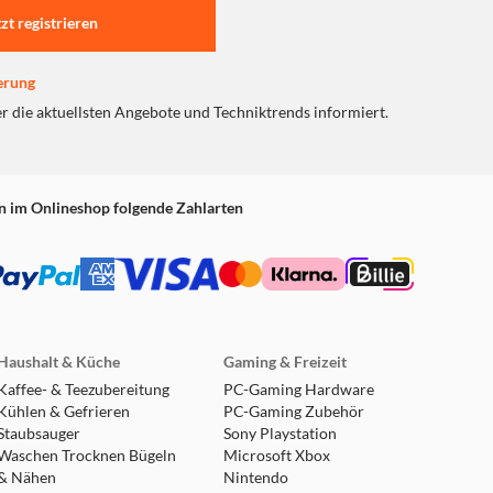
tzt registrieren
erung
er die aktuellsten Angebote und Techniktrends informiert.
n im Onlineshop folgende Zahlarten
Haushalt & Küche
Gaming & Freizeit
Kaffee- & Teezubereitung
PC-Gaming Hardware
Kühlen & Gefrieren
PC-Gaming Zubehör
Staubsauger
Sony Playstation
Waschen Trocknen Bügeln
Microsoft Xbox
& Nähen
Nintendo