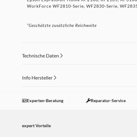
WorkForce WF2810-Serie, WF2830-Serie, WF2835
¹Geschätzte zusätzliche Reichweite
Technische Daten
Info Hersteller
Dieser Inhalt wird aufgrund Ihrer Cookie Präferenzen
Einstellungen anpassen
Experten-Beratung
Reparatur-Service
expert Vorteile