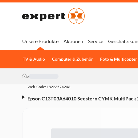
Unsere Produkte
Aktionen
Service
Geschäftskun
TV & Audio
Computer & Zubehör
Foto & Multicopter
»
Web-Code: 18223574246
Epson C13T03A64010 Seestern CYMK MultiPack 
(Kompatibel mit Epson Expression-Home XP-2100
XP-4100, XP-4105, WorkForce WF-2810, WF-283