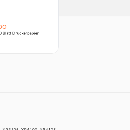
DO
0 Blatt Druckerpapier
, XP3105, XP4100, XP4105