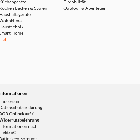
Küchengeräte
E-Mobilität
Kochen Backen & Spülen
Outdoor & Abenteuer
Haushaltsgeräte
Wohnklima
Haustechnik
Smart Home
mehr
Informationen
Impressum
Datenschutzerklärung
AGB Onlinekauf /
Widerrufsbelehrung
Informationen nach
ElektroG
Batterieentsorgung