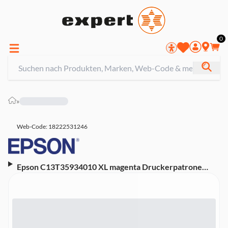
0
»
Web-Code: 18222531246
Epson C13T35934010 XL magenta Druckerpatrone
(Kompatibel mit WorkForce Pro WF-4740DTWF, WF-
4720DWF, WF-4725DWF)