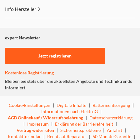
Info Hersteller
Dieser Inhalt wird aufgrund Ihrer Cookie Präferenzen nicht
angezeigt. Um diesen Inhalt anzuzeigen aktivieren Sie bitte
"Marketing".
expert Newsletter
Einstellungen anpassen
Jetzt registrieren
Kostenlose Registrierung
Bleiben Sie stets über die aktuellsten Angebote und Techniktrends
informiert.
Cookie-Einstellungen
|
Digitale Inhalte
|
Batterieentsorgung
|
Informationen nach ElektroG
|
AGB Onlinekauf / Widerrufsbelehrung
|
Datenschutzerklärung
|
Impressum
|
Erklärung der Barrierefreiheit
|
Vertrag widerrufen
|
Sicherheitsprobleme
|
Anfahrt
|
Kontaktformular
|
Recht auf Reparatur
|
60 Monate Garantie
|