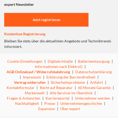
"Marketing".
expert Newsletter
Einstellungen anpassen
Jetzt registrieren
Kostenlose Registrierung
Bleiben Sie stets über die aktuellsten Angebote und Techniktrends
informiert.
Cookie-Einstellungen
|
Digitale Inhalte
|
Batterieentsorgung
|
Informationen nach ElektroG
|
AGB Onlinekauf / Widerrufsbelehrung
|
Datenschutzerklärung
|
Impressum
|
Erklärung der Barrierefreiheit
|
Vertrag widerrufen
|
Sicherheitsprobleme
|
Anfahrt
|
Kontaktformular
|
Recht auf Reparatur
|
60 Monate Garantie
|
Markenwelt
|
Alle Services im Überblick
|
Fragen & Antworten
|
Karriereportal
|
Unternehmer werden
|
Nachhaltigkeit
|
Presse
|
Unternehmensgeschichte
|
Expansion
|
Über expert