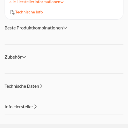
alle
Herstellerinformationen
130 Seiten Druckleistung mit Farbtinte
Technische Info
Beste Produktkombinationen
Zubehör
Technische Daten
Info Hersteller
Dieser Inhalt wird aufgrund Ihrer Cookie Präferenzen nicht
angezeigt. Um diesen Inhalt anzuzeigen aktivieren Sie bitte