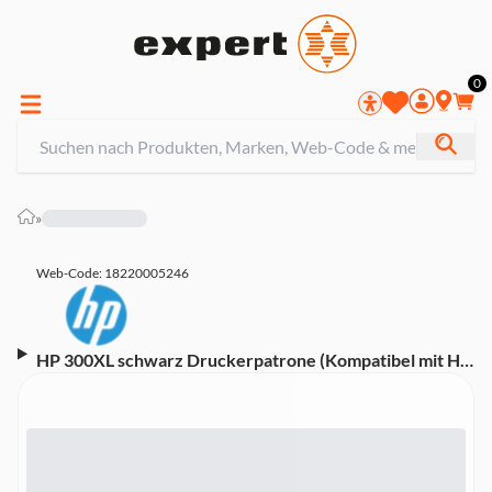
0
»
Web-Code: 18220005246
HP 300XL schwarz Druckerpatrone (Kompatibel mit HP
Deskjet D1660/D2560/D2660/D5560, HP Deskjet
F42244, HP Deskjet
F2420/F2480/F2492/F4210/F4272/F4280/F4580, HP
Photosmart C4670/C4680/C4685/C4780, HP Envy 100
D410a, HP Envy 110 eAIO/120 eAIO 12, Instant Ink)