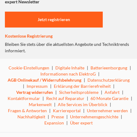
"Marketing".
expert Newsletter
Einstellungen anpassen
Jetzt registrieren
Kostenlose Registrierung
Bleiben Sie stets über die aktuellsten Angebote und Techniktrends
informiert.
Cookie-Einstellungen
|
Digitale Inhalte
|
Batterieentsorgung
|
Informationen nach ElektroG
|
AGB Onlinekauf / Widerrufsbelehrung
|
Datenschutzerklärung
|
Impressum
|
Erklärung der Barrierefreiheit
|
Vertrag widerrufen
|
Sicherheitsprobleme
|
Anfahrt
|
Kontaktformular
|
Recht auf Reparatur
|
60 Monate Garantie
|
Markenwelt
|
Alle Services im Überblick
|
Fragen & Antworten
|
Karriereportal
|
Unternehmer werden
|
Nachhaltigkeit
|
Presse
|
Unternehmensgeschichte
|
Expansion
|
Über expert