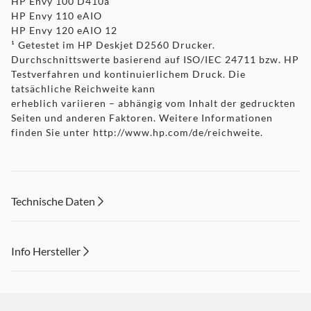
HP Envy 100 D410a
HP Envy 110 eAIO
HP Envy 120 eAIO 12
¹ Getestet im HP Deskjet D2560 Drucker.
Durchschnittswerte basierend auf ISO/IEC 24711 bzw. HP
Testverfahren und kontinuierlichem Druck. Die
tatsächliche Reichweite kann
erheblich variieren – abhängig vom Inhalt der gedruckten
Seiten und anderen Faktoren. Weitere Informationen
finden Sie unter
http://www.hp.com/de/reichweite
.
Technische Daten
Info Hersteller
Dieser Inhalt wird aufgrund Ihrer Cookie Präferenzen nicht
angezeigt. Um diesen Inhalt anzuzeigen aktivieren Sie bitte