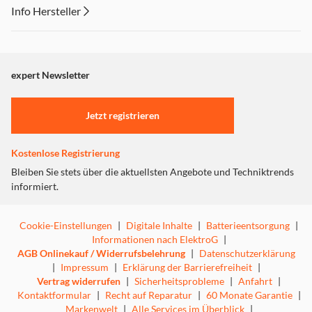
Info Hersteller
Dieser Inhalt wird aufgrund Ihrer Cookie Präferenzen nicht
angezeigt. Um diesen Inhalt anzuzeigen aktivieren Sie bitte
"Marketing".
expert Newsletter
Einstellungen anpassen
Jetzt registrieren
Kostenlose Registrierung
Bleiben Sie stets über die aktuellsten Angebote und Techniktrends
informiert.
Cookie-Einstellungen
|
Digitale Inhalte
|
Batterieentsorgung
|
Informationen nach ElektroG
|
AGB Onlinekauf / Widerrufsbelehrung
|
Datenschutzerklärung
|
Impressum
|
Erklärung der Barrierefreiheit
|
Vertrag widerrufen
|
Sicherheitsprobleme
|
Anfahrt
|
Kontaktformular
|
Recht auf Reparatur
|
60 Monate Garantie
|
Markenwelt
|
Alle Services im Überblick
|