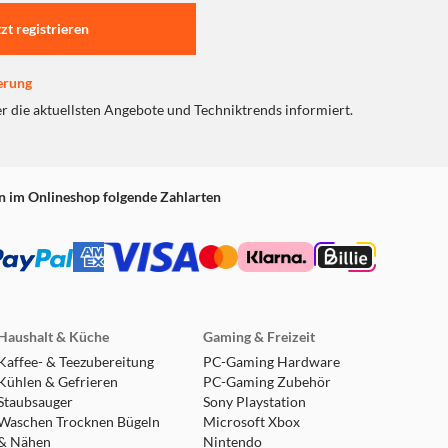
tzt registrieren
erung
er die aktuellsten Angebote und Techniktrends informiert.
n im Onlineshop folgende Zahlarten
Haushalt & Küche
Gaming & Freizeit
Kaffee- & Teezubereitung
PC-Gaming Hardware
Kühlen & Gefrieren
PC-Gaming Zubehör
Staubsauger
Sony Playstation
Waschen Trocknen Bügeln
Microsoft Xbox
& Nähen
Nintendo