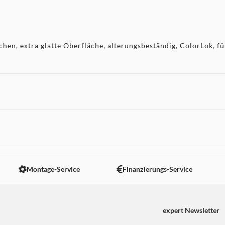
hen, extra glatte Oberfläche, alterungsbeständig, ColorLok, fü
 nicht angezeigt. Um diesen Inhalt anzuzeigen aktivieren Sie bitte
Montage-Service
Finanzierungs-Service
expert Newsletter