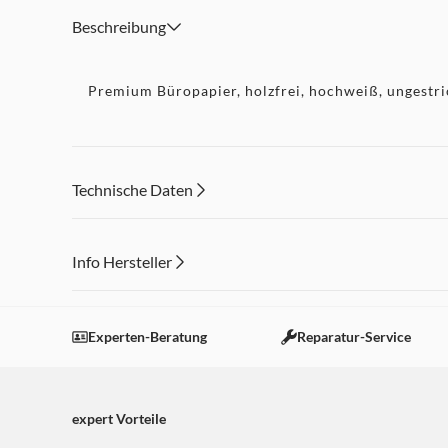
Beschreibung
Premium Büropapier, holzfrei, hochweiß, ungestric
Technische Daten
Info Hersteller
Dieser Inhalt wird aufgrund Ihrer Cookie Präferenzen
Einstellungen anpassen
Experten-Beratung
Reparatur-Service
expert Vorteile