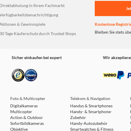
Direktabholung in Ihrem Fachmarkt
Je
Verfügbarkeitsbenachrichtigung
Aktionen & Gewinnspiele
Kostenlose Registri
Bleiben Sie stets üb
30 Tage Käuferschutz durch Trusted Shops
Sicher einkaufen bei expert
Wir akzeptiere
Foto & Multicopter
Telekom & Navigation
Digitalkameras
Handys & Smartphones
Multicopter
Handy- & Smartphone-
Action & Outdoor
Zubehör
Sofortbildkameras
Handy-Autozubehör
Objektive
Smartwatches & Fitness