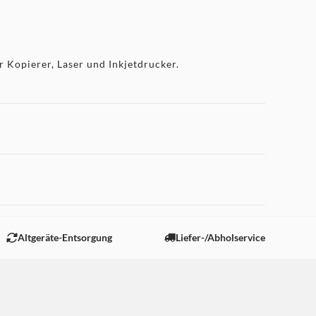
r Kopierer, Laser und Inkjetdrucker.
 "Marketing".
Altgeräte-Entsorgung
Liefer-/Abholservice