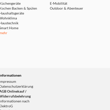
Küchengeräte
E-Mobilität
Kochen Backen & Spülen
Outdoor & Abenteuer
Haushaltsgeräte
Wohnklima
Haustechnik
Smart Home
mehr
Informationen
Impressum
Datenschutzerklärung
AGB Onlinekauf /
Widerrufsbelehrung
Informationen nach
ElektroG