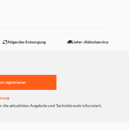
 "Marketing".
Altgeräte-Entsorgung
Liefer-/Abholservice
tzt registrieren
erung
er die aktuellsten Angebote und Techniktrends informiert.