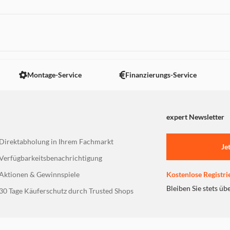
 nicht angezeigt. Um diesen Inhalt anzuzeigen aktivieren Sie bitte
Montage-Service
Finanzierungs-Service
expert Newsletter
Direktabholung in Ihrem Fachmarkt
Je
Verfügbarkeitsbenachrichtigung
Aktionen & Gewinnspiele
Kostenlose Registri
Bleiben Sie stets üb
30 Tage Käuferschutz durch Trusted Shops