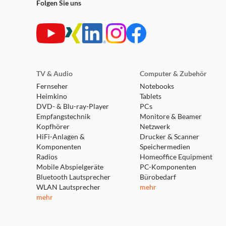
Folgen Sie uns
TV & Audio
Computer & Zubehör
Fernseher
Notebooks
Heimkino
Tablets
DVD- & Blu-ray-Player
PCs
Empfangstechnik
Monitore & Beamer
Kopfhörer
Netzwerk
HiFi-Anlagen &
Drucker & Scanner
Komponenten
Speichermedien
Radios
Homeoffice Equipment
Mobile Abspielgeräte
PC-Komponenten
Bluetooth Lautsprecher
Bürobedarf
WLAN Lautsprecher
mehr
mehr