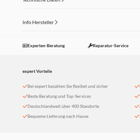
Info Hersteller
Dieser Inhalt wird aufgrund Ihrer Cookie Präferenzen
Einstellungen anpassen
Experten-Beratung
Reparatur-Service
expert Vorteile
Bei expert bezahlen Sie flexibel und sicher
Beste Beratung und Top-Services
Deutschlandweit über 400 Standorte
Bequeme Lieferung nach Hause