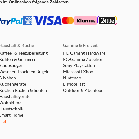
n im Onlineshop folgende Zahlarten
Haushalt & Küche
Gaming & Freizeit
Kaffee- & Teezubereitung
PC-Gaming Hardware
Kühlen & Gefrieren
PC-Gaming Zubehör
Staubsauger
Sony Playstation
Waschen Trocknen Bügeln
Microsoft Xbox
& Nähen
Nintendo
Küchengeräte
E-Mobilität
Kochen Backen & Spülen
Outdoor & Abenteuer
Haushaltsgeräte
Wohnklima
Haustechnik
Smart Home
mehr