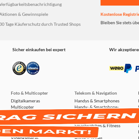
Verfügbarkeitsbenachrichtigung
Aktionen & Gewinnspiele
Kostenlose Registri
Bleiben Sie stets üb
30 Tage Käuferschutz durch Trusted Shops
Sicher einkaufen bei expert
Wir akzeptiere
Foto & Multicopter
Telekom & Navigation
Digitalkameras
Handys & Smartphones
Multicopter
Handy- & Smartphone-
Action & Outdoor
Zubehör
Sofortbildkameras
Handy-Autozubehör
Objektive
Smartwatches & Fitness
Speicherkarten
Tracker
Videokameras
Apple iPhones