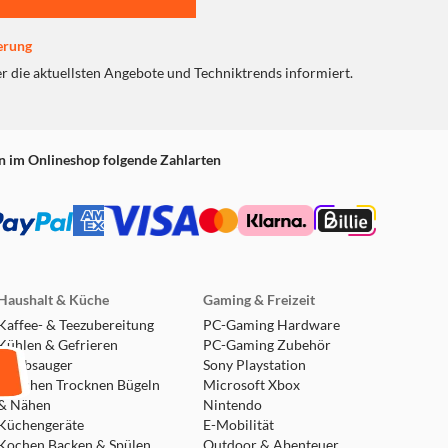
erung
er die aktuellsten Angebote und Techniktrends informiert.
n im Onlineshop folgende Zahlarten
Haushalt & Küche
Gaming & Freizeit
Kaffee- & Teezubereitung
PC-Gaming Hardware
Kühlen & Gefrieren
PC-Gaming Zubehör
Staubsauger
Sony Playstation
Waschen Trocknen Bügeln
Microsoft Xbox
& Nähen
Nintendo
Küchengeräte
E-Mobilität
Kochen Backen & Spülen
Outdoor & Abenteuer