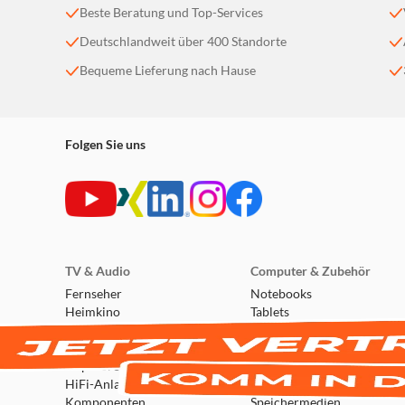
Beste Beratung und Top-Services
Deutschlandweit über 400 Standorte
Bequeme Lieferung nach Hause
Folgen Sie uns
TV & Audio
Computer & Zubehör
Fernseher
Notebooks
Heimkino
Tablets
DVD- & Blu-ray-Player
PCs
Empfangstechnik
Monitore & Beamer
Kopfhörer
Netzwerk
HiFi-Anlagen &
Drucker & Scanner
Komponenten
Speichermedien