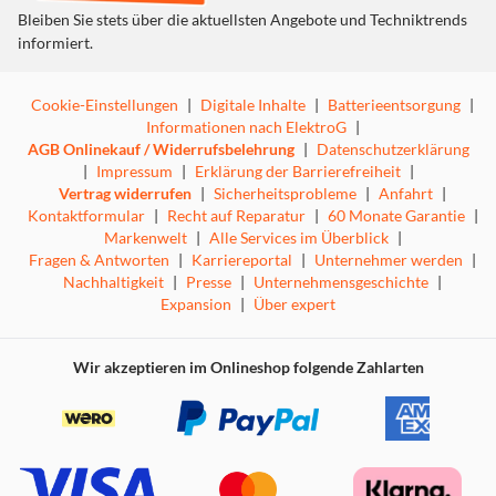
Bleiben Sie stets über die aktuellsten Angebote und Techniktrends
informiert.
Cookie-Einstellungen
|
Digitale Inhalte
|
Batterieentsorgung
|
Informationen nach ElektroG
|
AGB Onlinekauf / Widerrufsbelehrung
|
Datenschutzerklärung
|
Impressum
|
Erklärung der Barrierefreiheit
|
Vertrag widerrufen
|
Sicherheitsprobleme
|
Anfahrt
|
Kontaktformular
|
Recht auf Reparatur
|
60 Monate Garantie
|
Markenwelt
|
Alle Services im Überblick
|
Fragen & Antworten
|
Karriereportal
|
Unternehmer werden
|
Nachhaltigkeit
|
Presse
|
Unternehmensgeschichte
|
Expansion
|
Über expert
Wir akzeptieren im Onlineshop folgende Zahlarten