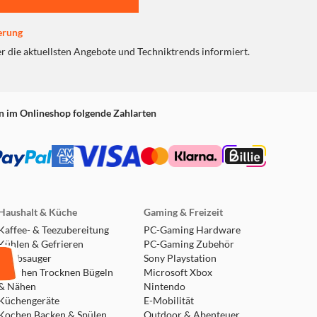
erung
er die aktuellsten Angebote und Techniktrends informiert.
n im Onlineshop folgende Zahlarten
Haushalt & Küche
Gaming & Freizeit
Kaffee- & Teezubereitung
PC-Gaming Hardware
Kühlen & Gefrieren
PC-Gaming Zubehör
Staubsauger
Sony Playstation
Waschen Trocknen Bügeln
Microsoft Xbox
& Nähen
Nintendo
Küchengeräte
E-Mobilität
Kochen Backen & Spülen
Outdoor & Abenteuer