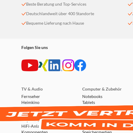
Beste Beratung und Top-Services
Deutschlandweit über 400 Standorte
Bequeme Lieferung nach Hause
Folgen Sie uns
TV & Audio
Computer & Zubehör
Fernseher
Notebooks
Heimkino
Tablets
DVD- & Blu-ray-Player
PCs
Empfangstechnik
Monitore & Beamer
Kopfhörer
Netzwerk
HiFi-Anlagen &
Drucker & Scanner
Komponenten
Speichermedien