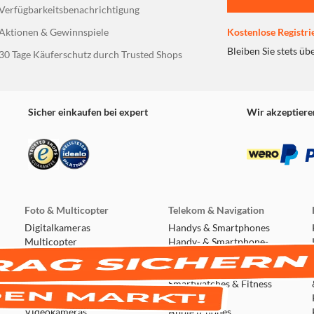
Verfügbarkeitsbenachrichtigung
Aktionen & Gewinnspiele
Kostenlose Registri
Bleiben Sie stets üb
30 Tage Käuferschutz durch Trusted Shops
Sicher einkaufen bei expert
Wir akzeptiere
Foto & Multicopter
Telekom & Navigation
Digitalkameras
Handys & Smartphones
Multicopter
Handy- & Smartphone-
Action & Outdoor
Zubehör
Sofortbildkameras
Handy-Autozubehör
Objektive
Smartwatches & Fitness
Speicherkarten
Tracker
Videokameras
Apple iPhones