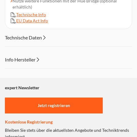
Nutze weitere Funktionen mit der Hue Bridge (optional
erhältlich)
Technische Info
EU Data Act Info
Technische Daten
Info Hersteller
Dieser Inhalt wird aufgrund Ihrer Cookie Präferenzen nicht
angezeigt. Um diesen Inhalt anzuzeigen aktivieren Sie bitte
"Marketing".
expert Newsletter
Einstellungen anpassen
Jetzt registrieren
Kostenlose Registrierung
Bleiben Sie stets über die aktuellsten Angebote und Techniktrends
informiert.