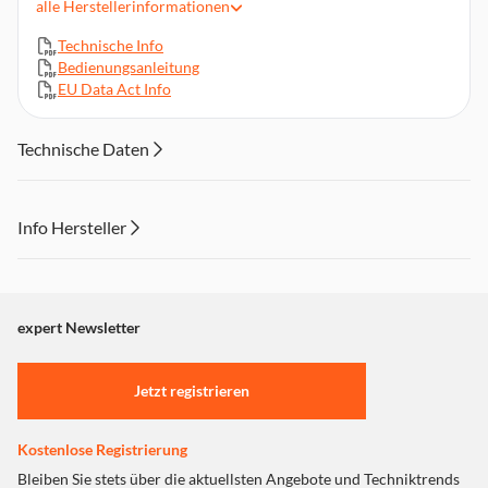
alle
Herstellerinformationen
Equalizer-Modi | 8 Abspiel-Modi
Zubehör: microSD Karte 16 GB I Kabelgebundene Stereo
Technische Info
Kopfhörer I AAA Intenso Batterie
Bedienungsanleitung
EU Data Act Info
Abmessungen: 89 x 26 x 19 mm, Gewicht: 22 g
Technische Daten
Info Hersteller
Dieser Inhalt wird aufgrund Ihrer Cookie Präferenzen nicht
angezeigt. Um diesen Inhalt anzuzeigen aktivieren Sie bitte
"Marketing".
expert Newsletter
Einstellungen anpassen
Jetzt registrieren
Kostenlose Registrierung
Bleiben Sie stets über die aktuellsten Angebote und Techniktrends