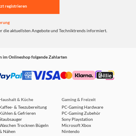
ch kann jedes der fünf
tzt registrieren
ramik-Wolfram-Membranen
 bis hinab zu 18 Hertz. Der
erung
Mitteltonbereich. Der
er die aktuellsten Angebote und Techniktrends informiert.
tellung von Stimmen und
ckringe (Asymmetrische
es, um die Abstrahlung zu
n im Onlineshop folgende Zahlarten
sowie Böden und Oberseiten,
ändiger Versteifungen im
fekte Klangentfaltung der
minals, bestehen aus
r Dämpfung und bester
Haushalt & Küche
Gaming & Freizeit
le Optik und macht das
Kaffee- & Teezubereitung
PC-Gaming Hardware
Kühlen & Gefrieren
PC-Gaming Zubehör
Staubsauger
Sony Playstation
Waschen Trocknen Bügeln
Microsoft Xbox
et. Bei diesem System ist
& Nähen
Nintendo
ackfire. Die Luft wird über