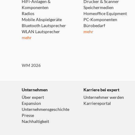
HiFi-Anlagen &
Drucker & Scanner
einen Kanal in der Bodenplatte gesteuert und sowo
Komponenten
Speichermedien
bemerkenswert stabile Bassresonanz erzeugt, una
Radios
Homeoffice Equipment
Mobile Abspielgeräte
PC-Komponenten
Bluetooth Lautsprecher
Bürobedarf
WLAN Lautsprecher
mehr
mehr
WM 2026
Unternehmen
Karriere bei expert
Über expert
Unternehmer werden
Expansion
Karriereportal
Unternehmensgeschichte
Presse
Nachhaltigkeit