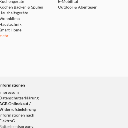
Küchengeräte
E-Mobilität
t. Dadurch wird eine
Kochen Backen & Spülen
Outdoor & Abenteuer
Haushaltsgeräte
Wohnklima
Haustechnik
Smart Home
mehr
Informationen
Impressum
Datenschutzerklärung
AGB Onlinekauf /
Widerrufsbelehrung
Informationen nach
ElektroG
Batterieentsorgung