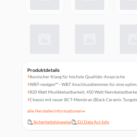
Produktdetails
Ikonischer Klang für höchste Qualitäts-Ansprüche
WBT-nextgen™ - WBT Anschlussklemmen für eine optima
820 Watt Musikbelastbarkeit, 450 Watt Nennbelastbarke
Chassis mit neuer BCT-Membran (Black Ceramic Tungst
Stoffabdeckung - Akustisch neutrale Abdeckung mit Mag
alle
Herstellerinformationen
Schwungvolle Gehäuseform für grenzenlosen Hörgenuss
Sicherheitshinweise
EU Data Act Info
3-Wege Bassreflexsystem, Bi-Wiring / Amping Terminal
Übertragungsbereich: 18 - 40.000 Hz