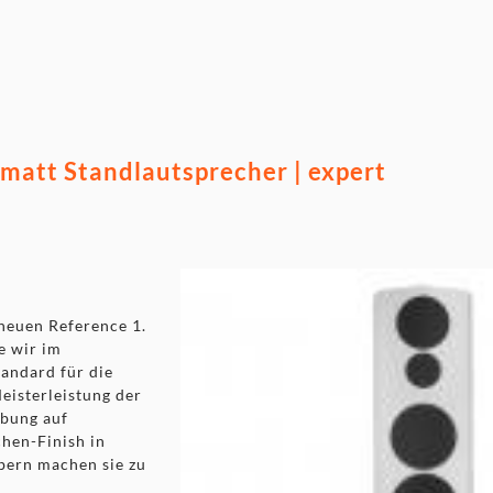
ruktion; Gewicht: 81 kg
matt Standlautsprecher | expert
 neuen Reference 1.
e wir im
tandard für die
eisterleistung der
ebung auf
hen-Finish in
bern machen sie zu