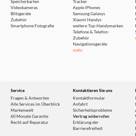
Speicherkarten
Tracker
hl zur Vorderseite als auch zur Rückseite des Gehäuses geleite
Videokameras
Apple iPhones
bhängig von der Position im Raum.
Blitzgeräte
Samsung Galaxys
Zubehör
Xiaomi Handys
Smartphone Fotografie
weitere Top-Handymarken
Telefone & Telefon-
Zubehör
Navigationsgeräte
mehr
Service
Kontaktieren Sie uns
Fragen & Antworten
Kontaktformular
Alle Services im Überblick
Anfahrt
Markenwelt
Sicherheitsprobleme
60 Monate Garantie
Vertrag widerrufen
Recht auf Reparatur
Erklärung der
Barrierefreiheit