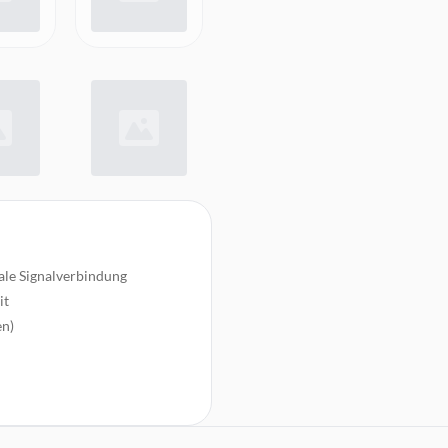
le Signalverbindung
it
en)
netbefestigung