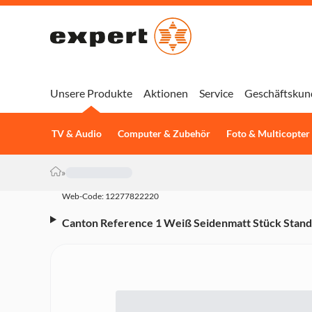
Unsere Produkte
Aktionen
Service
Geschäftskun
TV & Audio
Computer & Zubehör
Foto & Multicopter
»
Web-Code: 12277822220
Canton Reference 1 Weiß Seidenmatt Stück Standla
8 Ohm, 88 dB, 450/ 820 Watt, Bi-Wiring/ Amping)