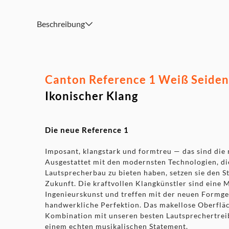
Impedanz: 4-8 Ohm; Wirkungsgrad 2,83V/1m: 88 dB
Maße: 39 x 133 x 63 cm (B x H x T) inklusive Sockelkonst
Beschreibung
Canton Reference 1 Weiß Seiden
Ikonischer Klang
Die neue Reference 1
Imposant, klangstark und formtreu — das sind die
Ausgestattet mit den modernsten Technologien, di
Lautsprecherbau zu bieten haben, setzen sie den S
Zukunft. Die kraftvollen Klangkünstler sind eine M
Ingenieurskunst und treffen mit der neuen Formg
handwerkliche Perfektion. Das makellose Oberfläc
Kombination mit unseren besten Lautsprechertrei
einem echten musikalischen Statement.