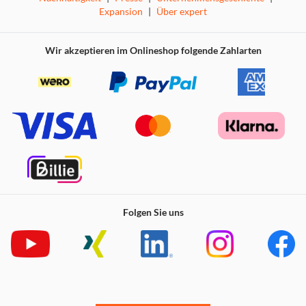
Expansion
|
Über expert
Wir akzeptieren im Onlineshop folgende Zahlarten
Alles Wichtige sofort im Blick: mit dem Gigaset
C575
Der Telefon-Komfort des Gigaset C575 beginnt mit der
einfachen Navigation und hört mit dem kontrastreichen
Farbdisplay noch nicht auf. Dabei hat das große TFT-
Farbdisplay einiges zu bieten: beste Lesbarkeit von Grafik
und Schriften, sechs Symbole als Einstieg in das
Hauptmenü und einen Jumbo-Modus, bei dem alle Zahlen
Folgen Sie uns
besonders groß dargestellt werden. In Kombination mit
den gut voneinander abgesetzten und beleuchteten Tasten
setzt das Gigaset C575 Zeichen in puncto intuitiver
Bedienung und Komfort.
Alle Ihre Kontakte bequem in der Hand