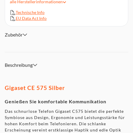
alle
Herstellerinformationen
Schlankes Design, erstklassige Ergonomie, leistungsfähige
Technologie
Technische Info
Anrufschutz
EU Data Act Info
Einfache Personalisierungsoptionen
Hörgeräte kompatibel
Zubehör
Strahlungsarm
Beschreibung
Gigaset CE 575 Silber
Genießen Sie komfortable Kommunikation
Das schnurlose Telefon Gigaset C575 bietet die perfekte
Symbiose aus Design, Ergonomie und Leistungsstärke für
hohen Komfort beim Telefonieren. Die schlanke
Erscheinung vereint erstklassige Haptik und edle Optik