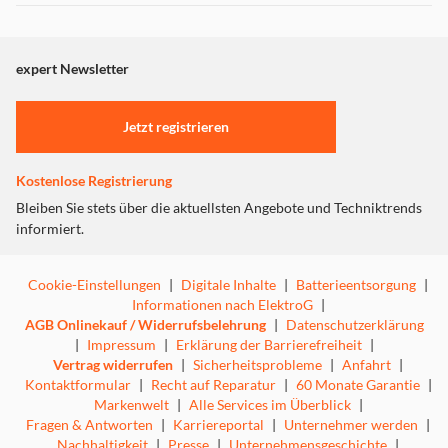
Dieser Inhalt wird aufgrund Ihrer Cookie Präferenzen nicht
angezeigt. Um diesen Inhalt anzuzeigen aktivieren Sie bitte
"Marketing".
expert Newsletter
Einstellungen anpassen
Jetzt registrieren
Kostenlose Registrierung
Bleiben Sie stets über die aktuellsten Angebote und Techniktrends
informiert.
Cookie-Einstellungen
|
Digitale Inhalte
|
Batterieentsorgung
|
Informationen nach ElektroG
|
AGB Onlinekauf / Widerrufsbelehrung
|
Datenschutzerklärung
|
Impressum
|
Erklärung der Barrierefreiheit
|
Vertrag widerrufen
|
Sicherheitsprobleme
|
Anfahrt
|
Kontaktformular
|
Recht auf Reparatur
|
60 Monate Garantie
|
Markenwelt
|
Alle Services im Überblick
|
Fragen & Antworten
|
Karriereportal
|
Unternehmer werden
|
Nachhaltigkeit
|
Presse
|
Unternehmensgeschichte
|