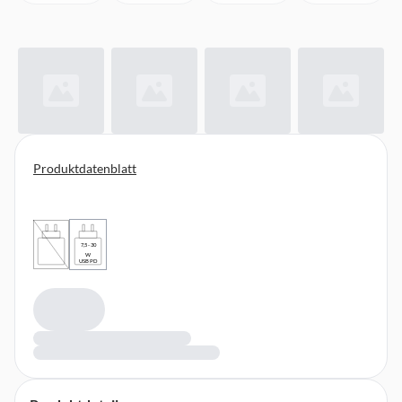
Produktdatenblatt
7,5 - 30
W
USB PD