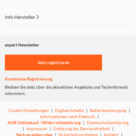
Info Hersteller
Dieser Inhalt wird aufgrund Ihrer Cookie Präferenzen nicht
angezeigt. Um diesen Inhalt anzuzeigen aktivieren Sie bitte
"Marketing".
expert Newsletter
Einstellungen anpassen
Jetzt registrieren
Kostenlose Registrierung
Bleiben Sie stets über die aktuellsten Angebote und Techniktrends
informiert.
Cookie-Einstellungen
|
Digitale Inhalte
|
Batterieentsorgung
|
Informationen nach ElektroG
|
AGB Onlinekauf / Widerrufsbelehrung
|
Datenschutzerklärung
|
Impressum
|
Erklärung der Barrierefreiheit
|
Vertrag widerrufen
|
Sicherheitsprobleme
|
Anfahrt
|