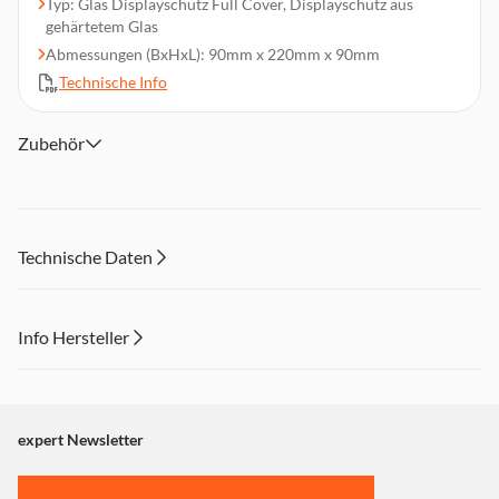
Typ: Glas Displayschutz Full Cover, Displayschutz aus
gehärtetem Glas
Abmessungen (BxHxL): 90mm x 220mm x 90mm
Technische Info
Zubehör
Technische Daten
Info Hersteller
Dieser Inhalt wird aufgrund Ihrer Cookie Präferenzen nicht
angezeigt. Um diesen Inhalt anzuzeigen aktivieren Sie bitte
"Marketing".
expert Newsletter
Einstellungen anpassen