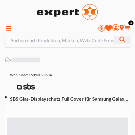
0
»
Web-Code: 15093029684
SBS Glas-Displayschutz Full Cover für Samsung Galaxy
A12/A32 5G/M12/A13 4G-5G/A03/A04s, Schwarz