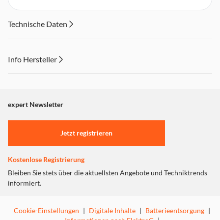
Technische Daten
Info Hersteller
Dieser Inhalt wird aufgrund Ihrer Cookie Präferenzen nicht
angezeigt. Um diesen Inhalt anzuzeigen aktivieren Sie bitte
"Marketing".
expert Newsletter
Einstellungen anpassen
Jetzt registrieren
Kostenlose Registrierung
Bleiben Sie stets über die aktuellsten Angebote und Techniktrends
informiert.
Cookie-Einstellungen
|
Digitale Inhalte
|
Batterieentsorgung
|