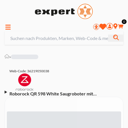
0
»
Web-Code: 36219050038
Roborock QR 598 White Saugroboter mit
Wischfunktion (8000 Pa HyperForce, Anti-
Verwicklungssystem, LDS Navigation, SmartPlan, App-
Steuerung, 10 mm Mopp-Anhebung,
Multifunktionsstation)