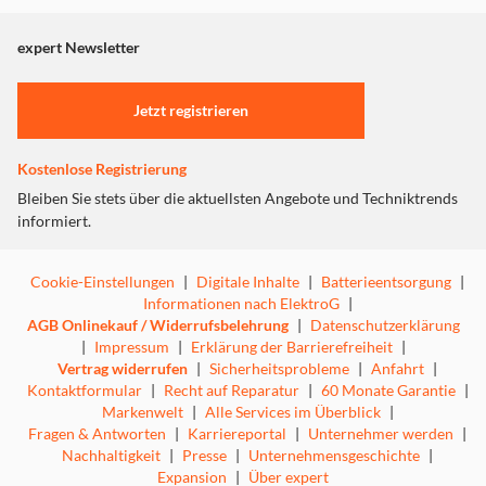
Mit der Multifunktionalen Dockingstation erleben Sie
angezeigt. Um diesen Inhalt anzuzeigen aktivieren Sie bitte
maximale Effizienz. Die 8.000 Pa HyperForceSaugkraft
"Marketing".
expert Newsletter
erfasst selbst die feinsten Partikel für eine makellose
Einstellungen anpassen
Reinigung. Die Anti-Verwicklungssystem sorgt für eine
störungsfreie Reinigung, während der automatisch
Jetzt registrieren
abhebbare Mopp Teppiche sauber hält, ohne sie nass zu
machen.
Kostenlose Registrierung
Dank elektronischer Wischsteuerung können Sie die
Wischintensität perfekt auf verschiedene Räume und
Bleiben Sie stets über die aktuellsten Angebote und Techniktrends
Bodenarten abstimmen – direkt über die App. Ob
informiert.
Staubsaugen oder Wischen, Roborock bietet Ihnen
maßgeschneiderte Lösungen für jede Situation.
Cookie-Einstellungen
|
Digitale Inhalte
|
Batterieentsorgung
|
Machen Sie Ihre Reinigung intelligenter, einfacher und
Informationen nach ElektroG
|
gründlicher – mit Roborock!
AGB Onlinekauf / Widerrufsbelehrung
|
Datenschutzerklärung
|
Impressum
|
Erklärung der Barrierefreiheit
|
Vertrag widerrufen
|
Sicherheitsprobleme
|
Anfahrt
|
Kontaktformular
|
Recht auf Reparatur
|
60 Monate Garantie
|
Markenwelt
|
Alle Services im Überblick
|
Fragen & Antworten
|
Karriereportal
|
Unternehmer werden
|
Nachhaltigkeit
|
Presse
|
Unternehmensgeschichte
|
Expansion
|
Über expert