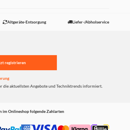
 "Marketing".
Altgeräte-Entsorgung
Liefer-/Abholservice
tzt registrieren
erung
er die aktuellsten Angebote und Techniktrends informiert.
n im Onlineshop folgende Zahlarten