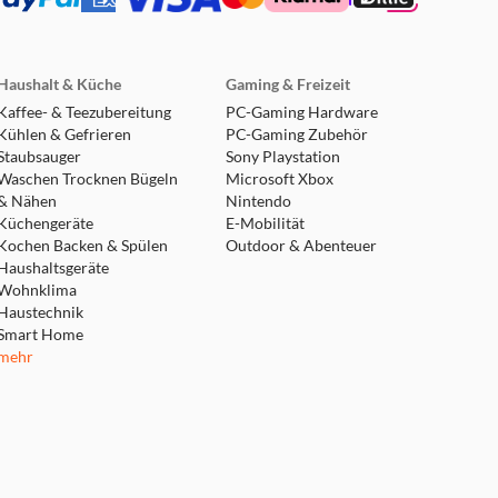
Haushalt & Küche
Gaming & Freizeit
Kaffee- & Teezubereitung
PC-Gaming Hardware
Kühlen & Gefrieren
PC-Gaming Zubehör
Staubsauger
Sony Playstation
Waschen Trocknen Bügeln
Microsoft Xbox
& Nähen
Nintendo
Küchengeräte
E-Mobilität
Kochen Backen & Spülen
Outdoor & Abenteuer
Haushaltsgeräte
Wohnklima
Haustechnik
Smart Home
mehr