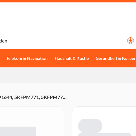
den
Telekom & Navigation
Haushalt & Küche
Gesundheit & Körper
FP1644, 5KFPM771, 5KFPM775,
150, KSM155)