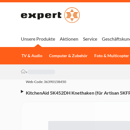
Unsere Produkte
Aktionen
Service
Geschäftskun
TV & Audio
Computer & Zubehör
Foto & Multicopter
»
Web-Code: 36390158450
KitchenAid 5K452DH Knethaken (für Artisan 5K
5KSM150, 5KSM156, 5KSM7580, KFPM770, KSM