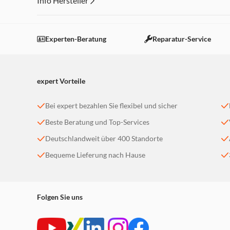
Info Hersteller
Dieser Inhalt wird aufgrund Ihrer Cookie Präferenzen
Einstellungen anpassen
Experten-Beratung
Reparatur-Service
expert Vorteile
Bei expert bezahlen Sie flexibel und sicher
Beste Beratung und Top-Services
Deutschlandweit über 400 Standorte
Bequeme Lieferung nach Hause
Folgen Sie uns