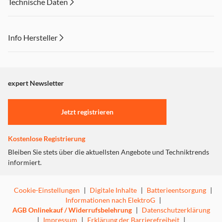
Technische Daten
Info Hersteller
Dieser Inhalt wird aufgrund Ihrer Cookie Präferenzen nicht
angezeigt. Um diesen Inhalt anzuzeigen aktivieren Sie bitte
"Marketing".
expert Newsletter
Einstellungen anpassen
Jetzt registrieren
Kostenlose Registrierung
Bleiben Sie stets über die aktuellsten Angebote und Techniktrends
informiert.
Cookie-Einstellungen
|
Digitale Inhalte
|
Batterieentsorgung
|
Informationen nach ElektroG
|
AGB Onlinekauf / Widerrufsbelehrung
|
Datenschutzerklärung
|
Impressum
|
Erklärung der Barrierefreiheit
|