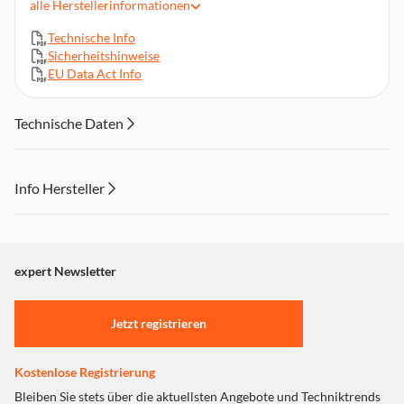
alle
Herstellerinformationen
Ionen-Technologie: Glattes, glänzendes Haar ohne Frizz
Komfort & Sicherheit: Isolierte Spitze für müheloses Styling
Technische Info
Sicherheitshinweise
2,5m langes Drehkabel
EU Data Act Info
Abschaltautomatik nach 20 Minuten, Sperrfunktion mit
automatischer Verriegelung nach 2 Sekunden
Digitales Display, Mehrfachspannung
Technische Daten
Inklusive Hitzeschutzmatte
Info Hersteller
Dieser Inhalt wird aufgrund Ihrer Cookie Präferenzen nicht
angezeigt. Um diesen Inhalt anzuzeigen aktivieren Sie bitte
"Marketing".
expert Newsletter
Einstellungen anpassen
Jetzt registrieren
Kostenlose Registrierung
Bleiben Sie stets über die aktuellsten Angebote und Techniktrends