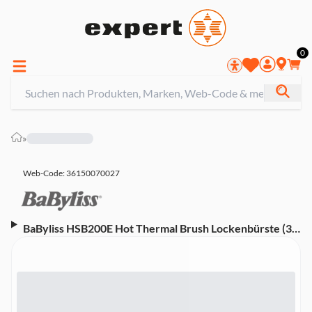
0
»
Web-Code: 36150070027
BaByliss HSB200E Hot Thermal Brush Lockenbürste (38
mm Heizbürste, Silikon- und Nylon-Borsten,
antistatische Beschichtung, Ionen-Technologie, 4
Heizstufen, digitales Display, 2,5m Drehkabel, inkl.
Hitzeschutzmatte)