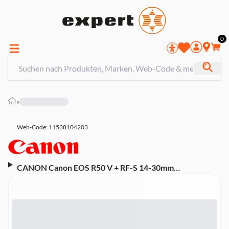
0
»
Web-Code: 11538104203
CANON Canon EOS R50 V + RF-S 14-30mm
Systemkamera (Canon EOS R50 V spiegellose Kamera +
RF S 14-30mm F4-6.3 IS STM PZ Objektiv)