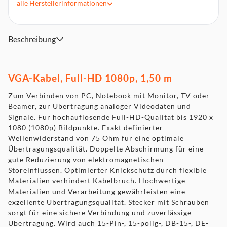
optimale Übertragungsqualität
alle
Herstellerinformationen
Doppelte Abschirmung für eine gute Reduzierung von
elektromagnetischen Störeinflüssen
Optimierter Knickschutz durch flexible Materialien
Beschreibung
verhindert Kabelbruch
Hochwertige Materialien und Verarbeitung gewährleisten
eine exzellente Übertragungsqualität
VGA-Kabel, Full-HD 1080p, 1,50 m
Stecker mit Schrauben sorgt für eine sichere Verbindung
und zuverlässige Übertragung
Zum Verbinden von PC, Notebook mit Monitor, TV oder
Wird auch 15-Pin-, 15-polig-, DB-15-, DE-15- oder HD-15-
Beamer, zur Übertragung analoger Videodaten und
Stecker genannt
Signale. Für hochauflösende Full-HD-Qualität bis 1920 x
1080 (1080p) Bildpunkte. Exakt definierter
Wellenwiderstand von 75 Ohm für eine optimale
Übertragungsqualität. Doppelte Abschirmung für eine
gute Reduzierung von elektromagnetischen
Störeinflüssen. Optimierter Knickschutz durch flexible
Materialien verhindert Kabelbruch. Hochwertige
Materialien und Verarbeitung gewährleisten eine
exzellente Übertragungsqualität. Stecker mit Schrauben
sorgt für eine sichere Verbindung und zuverlässige
Übertragung. Wird auch 15-Pin-, 15-polig-, DB-15-, DE-