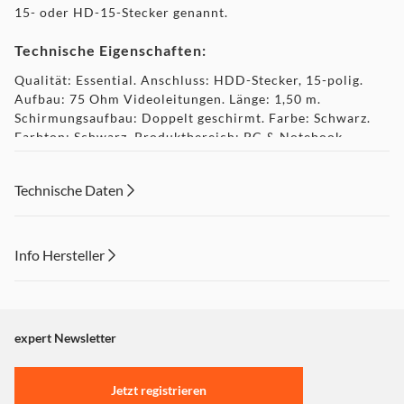
15- oder HD-15-Stecker genannt.
Technische Eigenschaften:
Qualität: Essential. Anschluss: HDD-Stecker, 15-polig.
Aufbau: 75 Ohm Videoleitungen. Länge: 1,50 m.
Schirmungsaufbau: Doppelt geschirmt. Farbe: Schwarz.
Farbton: Schwarz. Produktbereich: PC & Notebook.
Produktlinie: Essential Line.
Lieferumfang:. 1 VGA-Kabel
Technische Daten
Info Hersteller
Dieser Inhalt wird aufgrund Ihrer Cookie Präferenzen nicht
angezeigt. Um diesen Inhalt anzuzeigen aktivieren Sie bitte
"Marketing".
expert Newsletter
Einstellungen anpassen
Jetzt registrieren