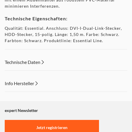
minimieren Interferenzen.
Technische Eigenschaften:
Qualität: Essential. Anschluss: DVI-I-Dual-Link-Stecker,
HDD-Stecker, 15-polig. Länge: 1,50 m. Farbe: Schwarz.
Farbton: Schwarz. Produktlinie: Essential Line.
Lieferumfang:. 1 Video-Kabel
Technische Daten
Info Hersteller
Dieser Inhalt wird aufgrund Ihrer Cookie Präferenzen nicht
angezeigt. Um diesen Inhalt anzuzeigen aktivieren Sie bitte
"Marketing".
expert Newsletter
Einstellungen anpassen
Jetzt registrieren