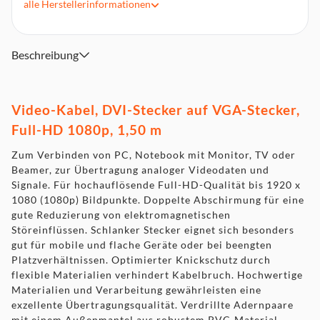
elektromagnetischen Störeinflüssen
alle
Herstellerinformationen
Schlanker Stecker eignet sich besonders gut für mobile und
flache Geräte oder bei beengten Platzverhältnissen
Optimierter Knickschutz durch flexible Materialien
Beschreibung
verhindert Kabelbruch
Hochwertige Materialien und Verarbeitung gewährleisten
eine exzellente Übertragungsqualität
Video-Kabel, DVI-Stecker auf VGA-Stecker,
Verdrillte Adernpaare mit einem Außenmantel aus
Full-HD 1080p, 1,50 m
robustem PVC-Material minimieren Interferenzen
Zum Verbinden von PC, Notebook mit Monitor, TV oder
Beamer, zur Übertragung analoger Videodaten und
Signale. Für hochauflösende Full-HD-Qualität bis 1920 x
1080 (1080p) Bildpunkte. Doppelte Abschirmung für eine
gute Reduzierung von elektromagnetischen
Störeinflüssen. Schlanker Stecker eignet sich besonders
gut für mobile und flache Geräte oder bei beengten
Platzverhältnissen. Optimierter Knickschutz durch
flexible Materialien verhindert Kabelbruch. Hochwertige
Materialien und Verarbeitung gewährleisten eine
exzellente Übertragungsqualität. Verdrillte Adernpaare
mit einem Außenmantel aus robustem PVC-Material