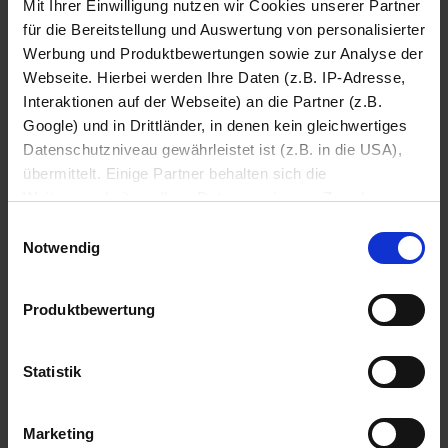
Mit Ihrer Einwilligung nutzen wir Cookies unserer Partner
für die Bereitstellung und Auswertung von personalisierter
Werbung und Produktbewertungen sowie zur Analyse der
Webseite. Hierbei werden Ihre Daten (z.B. IP-Adresse,
Interaktionen auf der Webseite) an die Partner (z.B.
Google) und in Drittländer, in denen kein gleichwertiges
Datenschutzniveau gewährleistet ist (z.B. in die USA),
übermittelt. Einige Partner behalten sich die
Weiterverarbeitung Ihrer Daten zu eigenen Zwecken vor
(z.B. zur Bereitstellung von personalisierter Werbung von
iPhone Deals bei expert
Einwilligungsauswahl
Dritten). Weitere Infos erhalten Sie in der
Beste Angebote, beste Leistung.
Notwendig
Datenschutzerklärung
. Dort können Sie Ihre
Einwilligung jederzeit mit Wirkung für die Zukunft
Produktbewertung
widerrufen
Datenschutzerklärung
Impressum
Statistik
Marketing