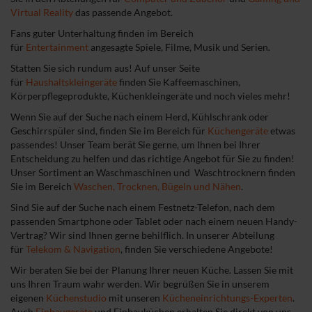
Virtual Reality
das passende Angebot.
Fans guter Unterhaltung finden im Bereich
für
Entertainment
angesagte Spiele, Filme, Musik und Serien.
Statten Sie sich rundum aus! Auf unser Seite
für
Haushaltskleingeräte
finden Sie Kaffeemaschinen,
Körperpflegeprodukte, Küchenkleingeräte und noch vieles mehr!
Wenn Sie auf der Suche nach einem Herd, Kühlschrank oder
Geschirrspüler sind, finden Sie im Bereich für
Küchengeräte
etwas
passendes! Unser Team berät Sie gerne, um Ihnen bei Ihrer
Entscheidung zu helfen und das richtige Angebot für Sie zu finden!
Unser Sortiment an Waschmaschinen und Waschtrocknern finden
Sie im Bereich
Waschen, Trocknen, Bügeln und Nähen
.
Sind Sie auf der Suche nach einem Festnetz-Telefon, nach dem
passenden Smartphone oder Tablet oder nach einem neuen Handy-
Vertrag? Wir sind Ihnen gerne behilflich. In unserer Abteilung
für
Telekom & Navigation
, finden Sie verschiedene Angebote!
Wir beraten Sie bei der Planung Ihrer neuen Küche. Lassen Sie mit
uns Ihren Traum wahr werden. Wir begrüßen Sie in unserem
eigenen
Küchenstudio
mit unseren
Kücheneinrichtungs-Experten
.
Auch
Einbaugeräte
und Einbauküchen erhalten Sie direkt von uns,