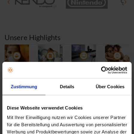
w
w
e
e
r
r
t
t
u
u
n
n
Unsere Highlights
g
g
e
e
n
n
Bester
Beste
Bester
Bester
Kaffeeauto
Waschmasc
Fernsehrep
Smartphon
maten
hinen
aratur
e Service
Zustimmung
Details
Über Cookies
Service
Reparatur
Service
Diese Webseite verwendet Cookies
Mit Ihrer Einwilligung nutzen wir Cookies unserer Partner
für die Bereitstellung und Auswertung von personalisierter
Werbung und Produktbewertungen sowie zur Analyse der