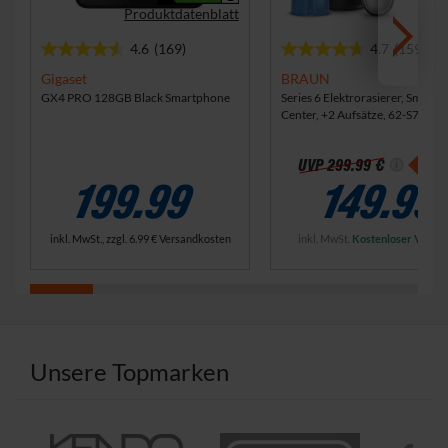
Produktdatenblatt
4.6
(169)
4.7
(159)
4
4
.
.
Gigaset
BRAUN
6
7
GX4 PRO 128GB Black Smartphone
Series 6 Elektrorasierer, SmartC
Center, +2 Aufsätze, 62-S7650c
v
v
Herrenrasierer
o
o
n
n
-50
UVP
299.99 €
5
5
199.99
149.99
S
S
t
t
e
e
inkl. MwSt., zzgl.
6.99 €
Versandkosten
inkl. MwSt.
Kostenloser Versa
r
r
n
n
e
e
n
n
.
.
1
1
Unsere Topmarken
6
5
9
9
B
B
e
e