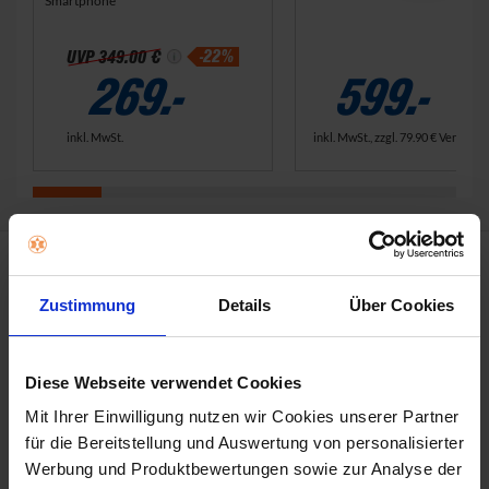
Smartphone
v
v
o
o
n
n
-22%
UVP
349.00 €
5
5
269.-
599.-
S
S
t
t
e
e
inkl. MwSt.
inkl. MwSt., zzgl.
79.90 €
Versandk
r
r
n
n
e
e
n
n
.
.
9
1
B
B
Zustimmung
Details
Über Cookies
e
e
w
w
e
e
r
r
Diese Webseite verwendet Cookies
t
t
Mit Ihrer Einwilligung nutzen wir Cookies unserer Partner
u
u
n
n
für die Bereitstellung und Auswertung von personalisierter
g
g
Werbung und Produktbewertungen sowie zur Analyse der
e