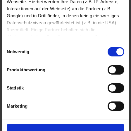
Webseite. Hierbei werden Ihre Daten (z.B. IP-Adresse,
n
Interaktionen auf der Webseite) an die Partner (z.B.
Google) und in Drittländer, in denen kein gleichwertiges
Datenschutzniveau gewährleistet ist (z.B. in die USA),
übermittelt. Einige Partner behalten sich die
Weiterverarbeitung Ihrer Daten zu eigenen Zwecken vor
(z.B. zur Bereitstellung von personalisierter Werbung von
Einwilligungsauswahl
Dritten). Weitere Infos erhalten Sie in der
Notwendig
Entdecken Sie unsere Service-Leistungen!
Datenschutzerklärung
. Dort können Sie Ihre
Einwilligung jederzeit mit Wirkung für die Zukunft
Produktbewertung
widerrufen
Datenschutzerklärung
Impressum
Statistik
Marketing