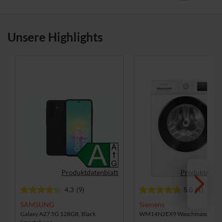
Unsere Highlights
Produktdatenblatt
Produktdaten
4.3
(9)
5.0
(1)
4
5
.
.
SAMSUNG
Siemens
3
0
Galaxy A27 5G 128GB, Black
WM14N2EX9 Waschmaschine