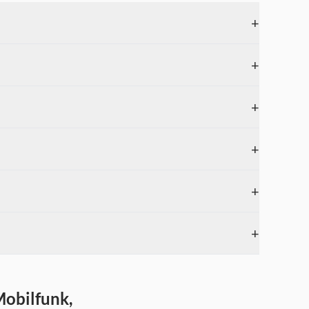
+
+
+
+
+
+
obilfunk,