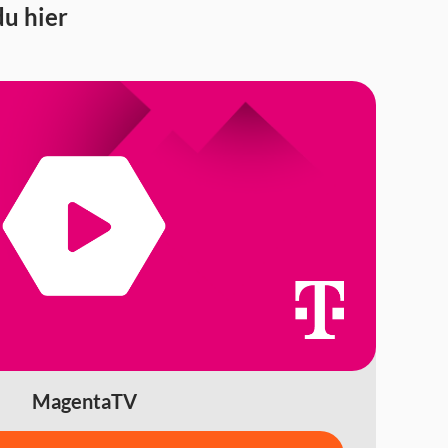
u hier
MagentaTV