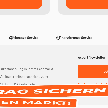
Montage-Service
Finanzierungs-Service
expert Newsletter
Direktabholung in Ihrem Fachmarkt
Je
Verfügbarkeitsbenachrichtigung
Aktionen & Gewinnspiele
Kostenlose Registri
Bleiben Sie stets üb
30 Tage Käuferschutz durch Trusted Shops