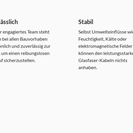
ässlich
Stabil
r engagiertes Team steht
Selbst Umwelteinflüsse wi
n bei allen Bauvorhaben
Feuchtigkeit, Kälte oder
nlich und zuverlässig zur
elektromagnetische Felder
, um einen reibungslosen
können den leistungsstark
f sicherzustellen.
Glasfaser-Kabeln nichts
anhaben.