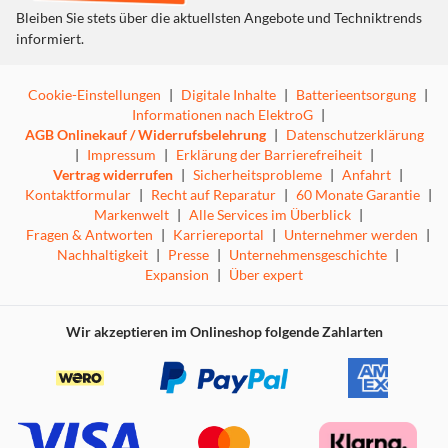
Bleiben Sie stets über die aktuellsten Angebote und Techniktrends
informiert.
Cookie-Einstellungen
|
Digitale Inhalte
|
Batterieentsorgung
|
Informationen nach ElektroG
|
AGB Onlinekauf / Widerrufsbelehrung
|
Datenschutzerklärung
|
Impressum
|
Erklärung der Barrierefreiheit
|
Vertrag widerrufen
|
Sicherheitsprobleme
|
Anfahrt
|
Kontaktformular
|
Recht auf Reparatur
|
60 Monate Garantie
|
Markenwelt
|
Alle Services im Überblick
|
Fragen & Antworten
|
Karriereportal
|
Unternehmer werden
|
Nachhaltigkeit
|
Presse
|
Unternehmensgeschichte
|
Expansion
|
Über expert
Wir akzeptieren im Onlineshop folgende Zahlarten