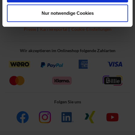
Impressum
|
Kontakt
|
Kontaktformular
|
Vertrag widerrufen
|
Nur notwendige Cookies
Datenschutz
|
AGB Onlinekauf / Widerrufsbelehrung
|
Informationen nach ElektroG
|
Batterieentsorgung
|
FAQ
Presse
|
Karriereportal
|
Cookie-Einstellungen
Wir akzeptieren im Onlineshop folgende Zahlarten
Folgen Sie uns