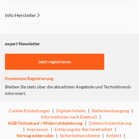
Info Hersteller
Dieser Inhalt wird aufgrund Ihrer Cookie Präferenzen nicht
angezeigt. Um diesen Inhalt anzuzeigen aktivieren Sie bitte
"Marketing".
expert Newsletter
Einstellungen anpassen
Jetzt registrieren
Kostenlose Registrierung
Bleiben Sie stets über die aktuellsten Angebote und Techniktrends
informiert.
Cookie-Einstellungen
|
Digitale Inhalte
|
Batterieentsorgung
|
Informationen nach ElektroG
|
AGB Onlinekauf / Widerrufsbelehrung
|
Datenschutzerklärung
|
Impressum
|
Erklärung der Barrierefreiheit
|
Vertrag widerrufen
|
Sicherheitsprobleme
|
Anfahrt
|