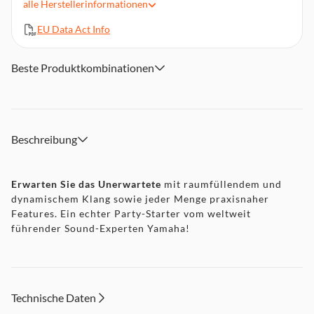
alle
Herstellerinformationen
Lautsprecher mit AV-Receiver oder Soundbar genutzt
werden
EU Data Act Info
Unkomplizierte Presets für Wiedergabe auf Knopfdruck
B x H x T in cm: ca: 40 x 12,3 x 20; Gewicht: ca. 4,5 kg
Beste Produktkombinationen
Beschreibung
Erwarten Sie das Unerwartete
mit raumfüllendem und
dynamischem Klang sowie jeder Menge praxisnaher
Features. Ein echter Party-Starter vom weltweit
führender Sound-Experten Yamaha!
Technische Daten