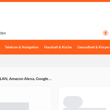
den
Telekom & Navigation
Haushalt & Küche
Gesundheit & Körper
WLAN, Amazon Alexa, Google
echer und Mikrofon, Türglocke