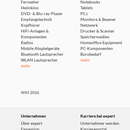
Fernseher
Notebooks
Heimkino
Tablets
DVD- & Blu-ray-Player
PCs
Empfangstechnik
Monitore & Beamer
Kopfhörer
Netzwerk
Smarte Personenerkennung
HiFi-Anlagen &
Drucker & Scanner
Komponenten
Speichermedien
Radios
Homeoffice Equipment
Mobile Abspielgeräte
PC-Komponenten
Unsere exklusive eufy Security Technologie kann
Bluetooth Lautsprecher
Bürobedarf
von Haustieren und Objekten unterscheiden und ve
WLAN Lautsprecher
mehr
pünktlich im richtigen Moment mit der richtigen 
mehr
sollte jemand vor Ihrer Haustür stehen.
WM 2026
Unternehmen
Karriere bei expert
Über expert
Unternehmer werden
Expansion
Karriereportal