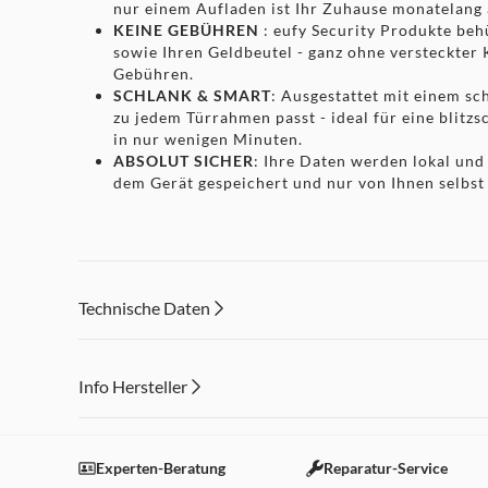
nur einem Aufladen ist Ihr Zuhause monatelang 
KEINE GEBÜHREN
: eufy Security Produkte beh
sowie Ihren Geldbeutel - ganz ohne versteckter
Gebühren.
SCHLANK & SMART
: Ausgestattet mit einem sc
zu jedem Türrahmen passt - ideal für eine blitzsc
in nur wenigen Minuten.
ABSOLUT SICHER
: Ihre Daten werden lokal und
dem Gerät gespeichert und nur von Ihnen selbst 
Technische Daten
Info Hersteller
Dieser Inhalt wird aufgrund Ihrer Cookie Präferenzen
Absolut sicher
Einstellungen anpassen
Experten-Beratung
Reparatur-Service