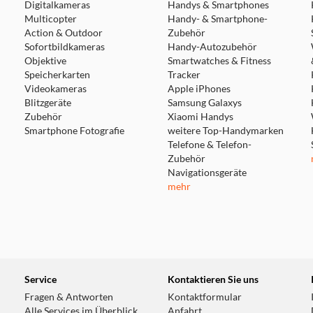
Digitalkameras
Handys & Smartphones
Multicopter
Handy- & Smartphone-
Action & Outdoor
Zubehör
Sofortbildkameras
Handy-Autozubehör
Objektive
Smartwatches & Fitness
Speicherkarten
Tracker
Videokameras
Apple iPhones
Blitzgeräte
Samsung Galaxys
Zubehör
Xiaomi Handys
 mühelos Personen
Smartphone Fotografie
weitere Top-Handymarken
rsorgt Sie
Telefone & Telefon-
Benachrichtigung,
Zubehör
Navigationsgeräte
mehr
Service
Kontaktieren Sie uns
Fragen & Antworten
Kontaktformular
Alle Services im Überblick
Anfahrt