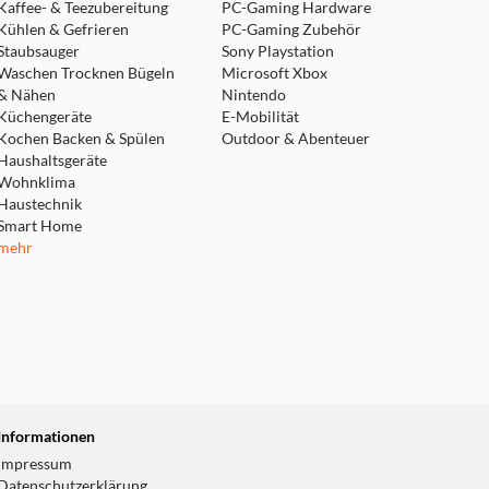
Kaffee- & Teezubereitung
PC-Gaming Hardware
Kühlen & Gefrieren
PC-Gaming Zubehör
Staubsauger
Sony Playstation
Waschen Trocknen Bügeln
Microsoft Xbox
& Nähen
Nintendo
Küchengeräte
E-Mobilität
Kochen Backen & Spülen
Outdoor & Abenteuer
Haushaltsgeräte
Wohnklima
Haustechnik
Smart Home
mehr
Informationen
Impressum
Datenschutzerklärung