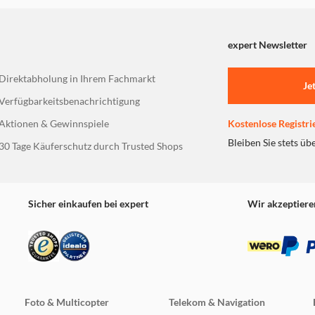
Ihre Daten sind nur für Sie gedacht. Zugrif
expert Newsletter
nur Sie allein auf einer SD-Speicherkarte.
Direktabholung in Ihrem Fachmarkt
Je
Verfügbarkeitsbenachrichtigung
Aktionen & Gewinnspiele
Kostenlose Registri
Bleiben Sie stets üb
30 Tage Käuferschutz durch Trusted Shops
Sicher einkaufen bei expert
Wir akzeptiere
Foto & Multicopter
Telekom & Navigation