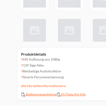
Produktdetails
HD Auflösung von 1080p
120 Tage Akku
Beidseitige Audiofunktion
Smarte Personenerkennung
Smartphone Benachrichtigung
alle
Herstellerinformationen
Präzise Bildqualität
Bedienungsanleitung
EU Data Act Info
Ausgestattet mit einem schmalen Design, das zu jedem Tü
blitzschnelle Installation in nur wenigen Minuten
Ihre Daten werden lokal und verschlüsselt auf dem Gerät