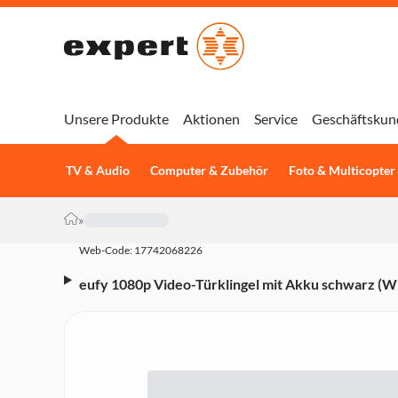
Unsere Produkte
Aktionen
Service
Geschäftskun
TV & Audio
Computer & Zubehör
Foto & Multicopter
»
Web-Code: 17742068226
eufy 1080p Video-Türklingel mit Akku schwarz (
Home, Smartphone Benachrichtigung, mit Lautspr
benötigt eine microSD-Speicherkarte)