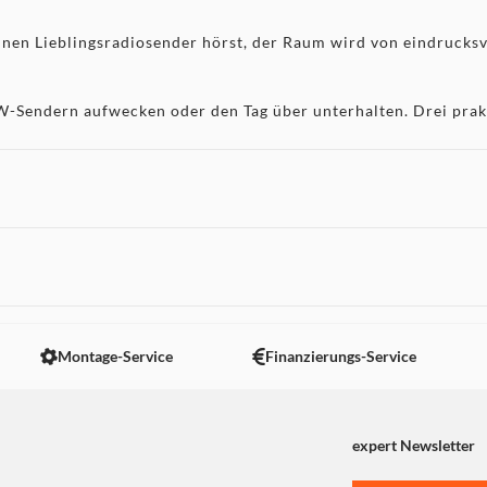
inen Lieblingsradiosender hörst, der Raum wird von eindrucksv
Sendern aufwecken oder den Tag über unterhalten. Drei prakti
usik von deinen bevorzugten Streaming-Services oder persönlic
htlicht. Sie bringt eine sanfte Beleuchtung in dein Schlafzim
 nicht angezeigt. Um diesen Inhalt anzuzeigen aktivieren Sie bitte
n deines Handys und Tablets oder von zwei beliebigen Geräten,
Montage-Service
Finanzierungs-Service
f einen Blick
o-Infos auf dem großen LCD-Display gut sehen. Der integrierte
expert Newsletter