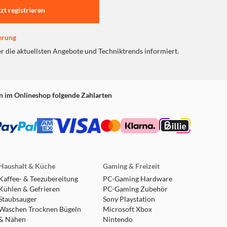
ne Weckzeit einzustellen. Du kannst auch die
tzt registrieren
erung
er die aktuellsten Angebote und Techniktrends informiert.
n im Onlineshop folgende Zahlarten
Haushalt & Küche
Gaming & Freizeit
Kaffee- & Teezubereitung
PC-Gaming Hardware
Kühlen & Gefrieren
PC-Gaming Zubehör
Staubsauger
Sony Playstation
Waschen Trocknen Bügeln
Microsoft Xbox
& Nähen
Nintendo