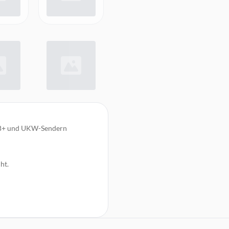
AB+ und UKW-Sendern
ht.
ick
 g