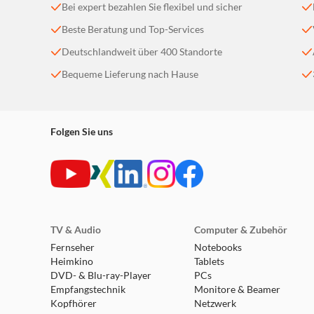
Bei expert bezahlen Sie flexibel und sicher
Der benutzerfreundliche Drehknopf bietet verschi
Schlummerfunktion verwenden, die Lautstärke ein
Beste Beratung und Top-Services
Deutschlandweit über 400 Standorte
Bequeme Lieferung nach Hause
Folgen Sie uns
TV & Audio
Computer & Zubehör
Fernseher
Notebooks
Heimkino
Tablets
DVD- & Blu-ray-Player
PCs
Empfangstechnik
Monitore & Beamer
Kopfhörer
Netzwerk