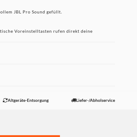
ollem JBL Pro Sound gefüllt.
sche Voreinstelltasten rufen direkt deine
hen Playlists ab.
mer und verleiht ihm eine besondere Note.
 "Marketing".
 die sich über USB aufladen lassen.
Altgeräte-Entsorgung
Liefer-/Abholservice
 Lichtsensor passt die Helligkeit automatisch an