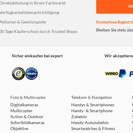
Direktabholung in Ihrem Fachmarkt
edene praktische Funktionen. Drehe einfach den Knopf, um dei
Je
stellen und die Umgebungsbeleuchtung ein- und ausschalten.
Verfügbarkeitsbenachrichtigung
Aktionen & Gewinnspiele
Kostenlose Registri
Bleiben Sie stets üb
30 Tage Käuferschutz durch Trusted Shops
Sicher einkaufen bei expert
Wir akzeptiere
Foto & Multicopter
Telekom & Navigation
Digitalkameras
Handys & Smartphones
Multicopter
Handy- & Smartphone-
Action & Outdoor
Zubehör
Sofortbildkameras
Handy-Autozubehör
Objektive
Smartwatches & Fitness