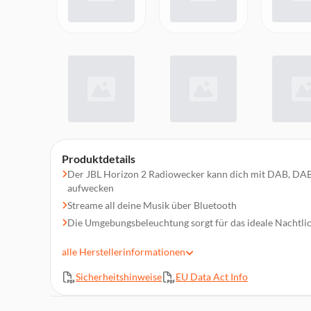
Produktdetails
Der JBL Horizon 2 Radiowecker kann dich mit DAB, D
aufwecken
Streame all deine Musik über Bluetooth
Die Umgebungsbeleuchtung sorgt für das ideale Nachtlic
Zwei USB-Ports zum Aufladen deiner Geräte
alle
Herstellerinformationen
Auf dem großen LCD-Display siehst du alles auf einen Bl
Benutzerfreundlicher Drehknopf
Sicherheitshinweise
EU Data Act Info
Kraftvoller JBL Pro Sound
Produktabmessungen (BxHxT): 17,8 x 16,2 x 7,57 cm, 810