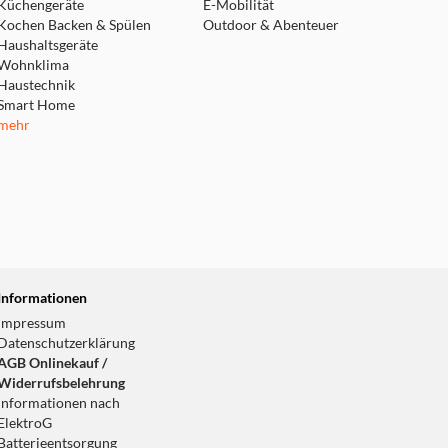
Küchengeräte
E-Mobilität
Kochen Backen & Spülen
Outdoor & Abenteuer
Haushaltsgeräte
Wohnklima
Haustechnik
Smart Home
mehr
Informationen
Impressum
Datenschutzerklärung
AGB Onlinekauf /
Widerrufsbelehrung
Informationen nach
ElektroG
Batterieentsorgung