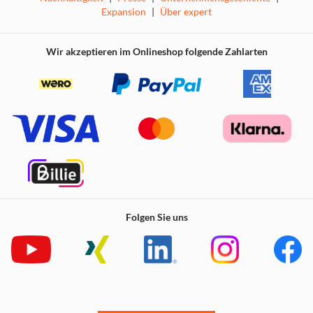
Funktionen durch seine schlanken Abmessungen sehr
Expansion
|
Über expert
platzsparend. Dabei macht das handgeschliffene
Holzgehäuse mit Klavierlack-Finish oder natürlicher
Wir akzeptieren im Onlineshop folgende Zahlarten
Walnuss-Maserung das Audiosystem zum Hingucker auf
Ihrem Nachttisch.
Folgen Sie uns