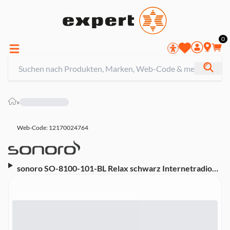
0
»
Web-Code: 12170024764
sonoro SO-8100-101-BL Relax schwarz Internetradio
(DAB+, Bluetooth, USB-Ladefunktion, WLAN, UKW/FM,
MP3, Spotify Connect, Deezer,Duale Weckfunktion,
Schlummerfunktion, Sleeptimer, Meditationsinhalte,
Equalizer, DLNA)