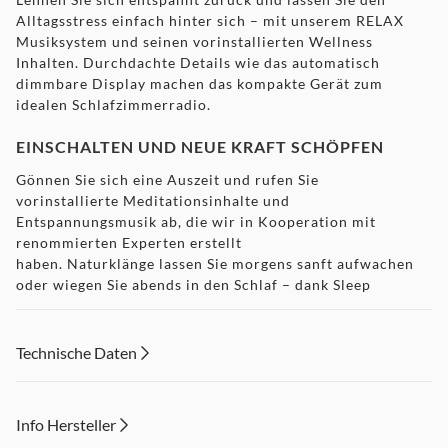
Alltagsstress einfach hinter sich – mit unserem RELAX
Musiksystem und seinen vorinstallierten Wellness
Inhalten. Durchdachte Details wie das automatisch
dimmbare Display machen das kompakte Gerät zum
idealen Schlafzimmerradio.
EINSCHALTEN UND NEUE KRAFT SCHÖPFEN
Gönnen Sie sich eine Auszeit und rufen Sie
vorinstallierte Meditationsinhalte und
Entspannungsmusik ab, die wir in Kooperation mit
renommierten Experten erstellt
haben. Naturklänge lassen Sie morgens sanft aufwachen
oder wiegen Sie abends in den Schlaf – dank Sleep
Timer erholen Sie sich ganz ungestört. Die duale
Weckfunktion lässt Sie und Ihren Partner bei Bedarf
zeitlich versetzt in den Tag starten.
Technische Daten
SMARTER MUSIKGENUSS
Ob lokaler Radiosender oder exotische Klänge aus
Info Hersteller
Übersee: Mit dem RELAX stehen Ihnen neben Wellness-