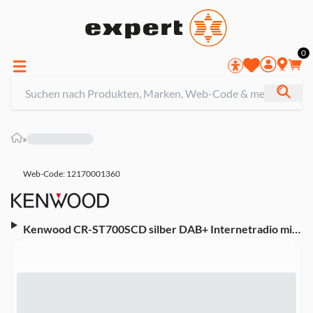
0
»
Web-Code: 12170001360
Kenwood CR-ST700SCD silber DAB+ Internetradio mit
CD-Player (mit CD, Wecker, Bluetooth, Fernbedienung,
USB, WLAN, UKW)