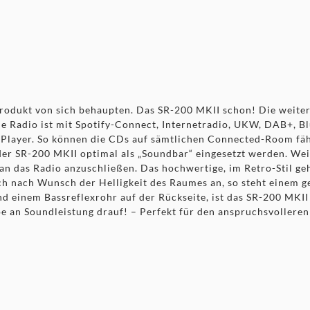
rodukt von sich behaupten. Das SR-200 MKII schon! Die weiter
ne Radio ist mit Spotify-Connect, Internetradio, UKW, DAB+, 
D-Player. So können die CDs auf sämtlichen Connected-Room fä
er SR-200 MKII optimal als „Soundbar“ eingesetzt werden. Weit
t an das Radio anzuschließen. Das hochwertige, im Retro-Stil g
ch nach Wunsch der Helligkeit des Raumes an, so steht einem 
nd einem Bassreflexrohr auf der Rückseite, ist das SR-200 MKI
 an Soundleistung drauf! – Perfekt für den anspruchsvolleren 