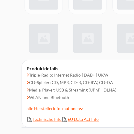
Produktdetails
Triple-Radio: Internet Radio | DAB+ | UKW
CD-Spieler: CD, MP3, CD-R, CD-RW, CD-DA
Media-Player: USB & Streaming (UPnP | DLNA)
WLAN und Bluetooth
Digitaler optischer Eingang für z.B. digital TV
alle
Herstellerinformationen
Wecker- und Schlummerfunktion
Technische Info
EU Data Act Info
Connected-Room Basisgerät
Spotify®-Connect Ready