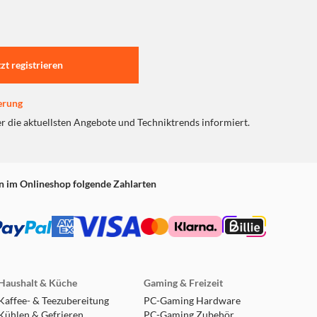
tzt registrieren
erung
er die aktuellsten Angebote und Techniktrends informiert.
n im Onlineshop folgende Zahlarten
Haushalt & Küche
Gaming & Freizeit
Kaffee- & Teezubereitung
PC-Gaming Hardware
Kühlen & Gefrieren
PC-Gaming Zubehör