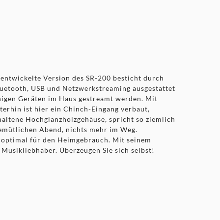
entwickelte Version des SR-200 besticht durch
Bluetooth, USB und Netzwerkstreaming ausgestattet
higen Geräten im Haus gestreamt werden. Mit
erhin ist hier ein Chinch-Eingang verbaut,
ehaltene Hochglanzholzgehäuse, spricht so ziemlich
gemütlichen Abend, nichts mehr im Weg.
I optimal für den Heimgebrauch. Mit seinem
Musikliebhaber. Überzeugen Sie sich selbst!