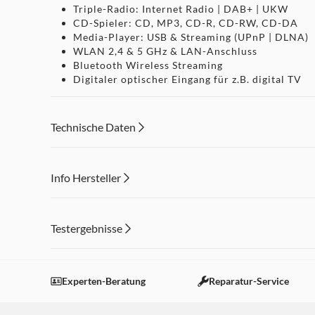
Triple-Radio: Internet Radio | DAB+ | UKW
CD-Spieler: CD, MP3, CD-R, CD-RW, CD-DA
Media-Player: USB & Streaming (UPnP | DLNA)
WLAN 2,4 & 5 GHz & LAN-Anschluss
Bluetooth Wireless Streaming
Digitaler optischer Eingang für z.B. digital TV
Spotify®-Connect Ready
Kopfhöreranschluss & Line-In (Front)
Wecker- und Schlummerfunktion
Technische Daten
Inkl. Systemfernbedienung
Info Hersteller
Dieser Inhalt wird aufgrund Ihrer Cookie Präferenzen
Testergebnisse
Einstellungen anpassen
Experten-Beratung
Reparatur-Service