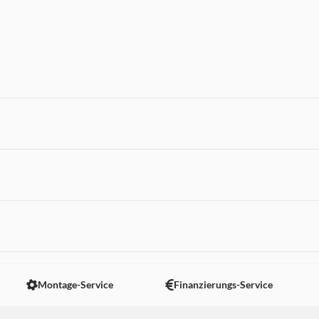
 nicht angezeigt. Um diesen Inhalt anzuzeigen aktivieren Sie bitte
Montage-Service
Finanzierungs-Service