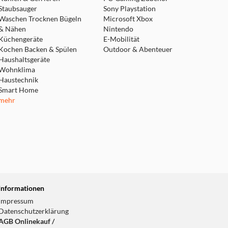
Staubsauger
Sony Playstation
Waschen Trocknen Bügeln
Microsoft Xbox
& Nähen
Nintendo
Küchengeräte
E-Mobilität
Kochen Backen & Spülen
Outdoor & Abenteuer
Haushaltsgeräte
Wohnklima
Haustechnik
Smart Home
mehr
Informationen
Impressum
Datenschutzerklärung
AGB Onlinekauf /