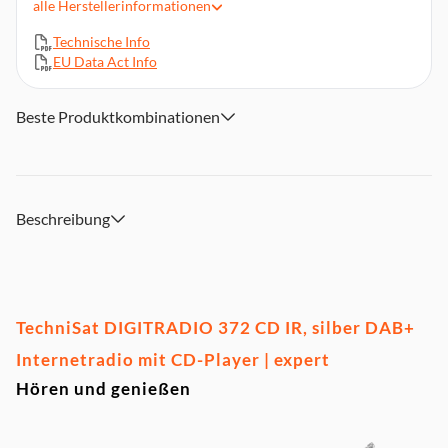
alle
Herstellerinformationen
CD-Player mit MP3-Funktion
Technische Info
Integrierte WLAN-Konnektivität
EU Data Act Info
Bluetooth-Audiostreaming (Empfang)
USB-Schnittstelle mit Ladefunktion und MP3-Wiedergabe
Beste Produktkombinationen
Produktabmessungen (BxHxT): 35 x 13,3 x 20 cm, 2,63 kg
Beschreibung
TechniSat DIGITRADIO 372 CD IR, silber DAB+
Internetradio mit CD-Player | expert
Hören und genießen