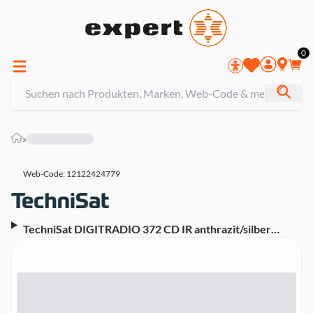
0
»
Web-Code: 12122424779
TechniSat DIGITRADIO 372 CD IR anthrazit/silber
DAB+ Internetradio mit CD-Player (mit CD, Wecker,
Bluetooth, Fernbedienung, USB, WLAN, UKW)