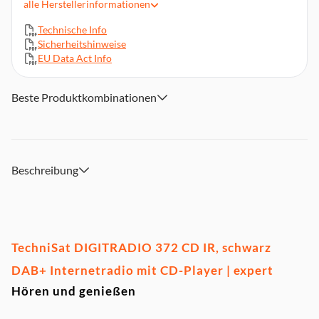
alle
Herstellerinformationen
CD-Player mit MP3-Funktion
Technische Info
Integrierte WLAN-Konnektivität
Sicherheitshinweise
Bluetooth-Audiostreaming (Empfang)
EU Data Act Info
USB-Schnittstelle mit Ladefunktion und MP3-Wiedergabe
Produktabmessungen (BxHxT): 35 x 13,3 x 20 cm, 2,63 kg
Beste Produktkombinationen
Beschreibung
TechniSat DIGITRADIO 372 CD IR, schwarz
DAB+ Internetradio mit CD-Player | expert
Hören und genießen