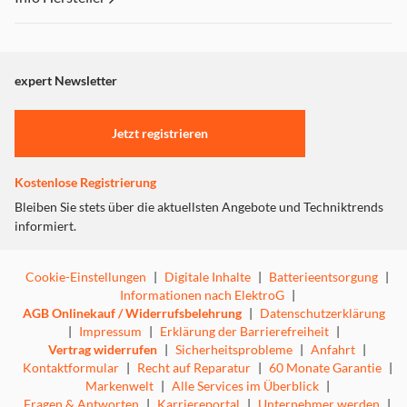
Senderinformationen, Albumcover und Titel an – alles auf
einen Blick. Zusätzlich stehen Radiosender via DAB+ und
Dieser Inhalt wird aufgrund Ihrer Cookie Präferenzen nicht
UKW bereit. Auch CDs kommen über den integrierten
angezeigt. Um diesen Inhalt anzuzeigen aktivieren Sie bitte
CD-Player nicht zu kurz. Über den USB-Anschluss lassen
"Marketing".
sich Musikdateien direkt von Speichermedien abspielen,
expert Newsletter
und gleichzeitig können Sie Ihr Smartphone laden.
Einstellungen anpassen
Die beiden 5-Watt-Stereolautsprecher sorgen für einen
Jetzt registrieren
klaren, kräftigen Klang. Für drahtlose Freiheit ist
Bluetooth an Bord – ideal, um Playlists oder
Streamingdienste kabellos vom Smartphone zu
Kostenlose Registrierung
übertragen.
Bleiben Sie stets über die aktuellsten Angebote und Techniktrends
informiert.
Cookie-Einstellungen
|
Digitale Inhalte
|
Batterieentsorgung
|
Informationen nach ElektroG
|
AGB Onlinekauf / Widerrufsbelehrung
|
Datenschutzerklärung
|
Impressum
|
Erklärung der Barrierefreiheit
|
Vertrag widerrufen
|
Sicherheitsprobleme
|
Anfahrt
|
Kontaktformular
|
Recht auf Reparatur
|
60 Monate Garantie
|
Markenwelt
|
Alle Services im Überblick
|
Fragen & Antworten
|
Karriereportal
|
Unternehmer werden
|