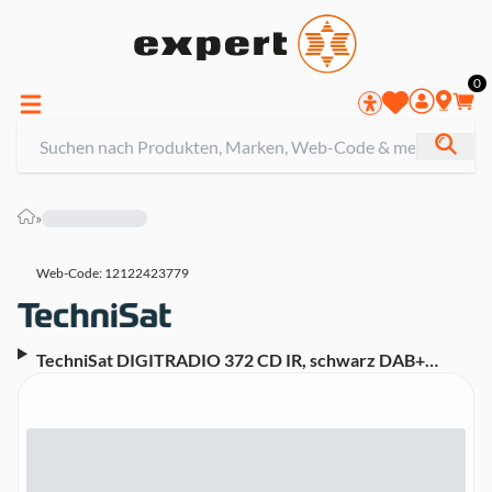
0
»
Web-Code: 12122423779
TechniSat DIGITRADIO 372 CD IR, schwarz DAB+
Internetradio mit CD-Player (mit CD, Wecker,
Bluetooth, Fernbedienung, USB, WLAN, UKW)