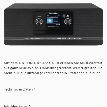
Mit dem DIGITRADIO 372 CD IR erleben Sie Musikvielfalt
auf ganz neue Weise. Dank integriertem WLAN greifen Sie
nicht nur auf unzählige Internetradio-Stationen aus aller
Welt zu, sondern steuern das Gerät auch bequem per App
vom Smartphone oder Tablet aus. Alternative erfolgt die
Bedienung über die klar angeordneten Bedienelemente
Technische Daten
und Drehregler an der Front oder ganz entspannt über die
mitgelieferte Fernbedienung.
Das Farbdisplay zeigt Ihnen übersichtlich
Info Hersteller