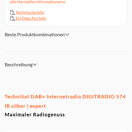
alle
Herstellerinformationen
4" TFT-Farbdisplay
Technische Info
USB-Schnittstelle mit Ladefunktion und MP3-Wiedergabe
EU Data Act Info
Steuerung per TechniSat CONNECT-App (iOS, Android)
10 W (RMS) Systemleistung
Beste Produktkombinationen
Abmessungen (BxHxT): 31.00 x 13.50 x 17.00 cm
Beschreibung
TechniSat DAB+ Internetradio DIGITRADIO 574
IR silber | expert
Maximaler Radiogenuss