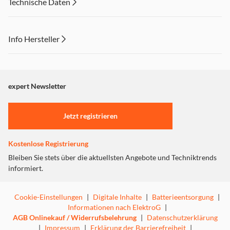
Technische Daten
Info Hersteller
Dieser Inhalt wird aufgrund Ihrer Cookie Präferenzen nicht
angezeigt. Um diesen Inhalt anzuzeigen aktivieren Sie bitte
"Marketing".
expert Newsletter
Einstellungen anpassen
Jetzt registrieren
Kostenlose Registrierung
Bleiben Sie stets über die aktuellsten Angebote und Techniktrends
informiert.
Cookie-Einstellungen
|
Digitale Inhalte
|
Batterieentsorgung
|
Informationen nach ElektroG
|
AGB Onlinekauf / Widerrufsbelehrung
|
Datenschutzerklärung
|
Impressum
|
Erklärung der Barrierefreiheit
|