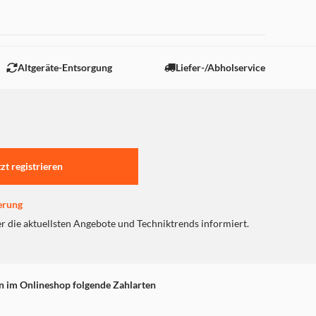
 "Marketing".
Altgeräte-Entsorgung
Liefer-/Abholservice
tzt registrieren
erung
er die aktuellsten Angebote und Techniktrends informiert.
n im Onlineshop folgende Zahlarten