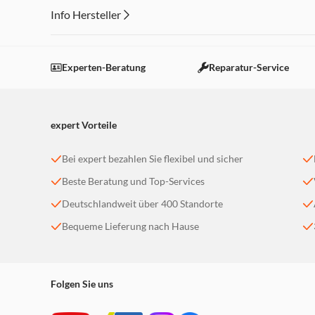
Info Hersteller
Dieser Inhalt wird aufgrund Ihrer Cookie Präferenzen
Einstellungen anpassen
Experten-Beratung
Reparatur-Service
expert Vorteile
Bei expert bezahlen Sie flexibel und sicher
Beste Beratung und Top-Services
Deutschlandweit über 400 Standorte
Bequeme Lieferung nach Hause
Folgen Sie uns