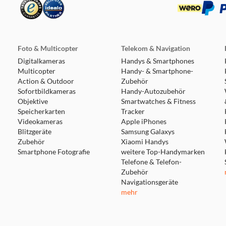
Foto & Multicopter
Telekom & Navigation
Digitalkameras
Handys & Smartphones
Multicopter
Handy- & Smartphone-
Action & Outdoor
Zubehör
Sofortbildkameras
Handy-Autozubehör
Objektive
Smartwatches & Fitness
Speicherkarten
Tracker
Videokameras
Apple iPhones
Blitzgeräte
Samsung Galaxys
Zubehör
Xiaomi Handys
Smartphone Fotografie
weitere Top-Handymarken
Telefone & Telefon-
Zubehör
Navigationsgeräte
mehr