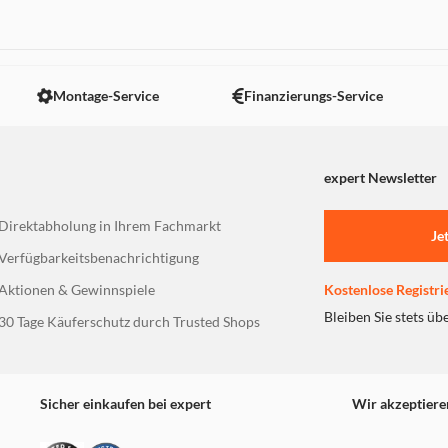
 nicht angezeigt. Um diesen Inhalt anzuzeigen aktivieren Sie bitte
Montage-Service
Finanzierungs-Service
expert Newsletter
Direktabholung in Ihrem Fachmarkt
Je
Verfügbarkeitsbenachrichtigung
Aktionen & Gewinnspiele
Kostenlose Registri
Bleiben Sie stets üb
30 Tage Käuferschutz durch Trusted Shops
Sicher einkaufen bei expert
Wir akzeptiere