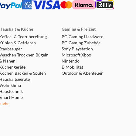
Haushalt & Küche
Gaming & Freizeit
Kaffee- & Teezubereitung
PC-Gaming Hardware
Kühlen & Gefrieren
PC-Gaming Zubehör
Staubsauger
Sony Playstation
Waschen Trocknen Bügeln
Microsoft Xbox
& Nähen
Nintendo
Küchengeräte
E-Mobilität
Kochen Backen & Spülen
Outdoor & Abenteuer
Haushaltsgeräte
Wohnklima
Haustechnik
Smart Home
mehr