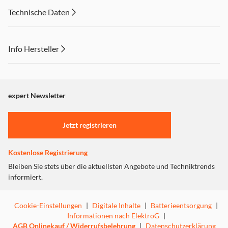
Technische Daten
Info Hersteller
Dieser Inhalt wird aufgrund Ihrer Cookie Präferenzen nicht
angezeigt. Um diesen Inhalt anzuzeigen aktivieren Sie bitte
"Marketing".
expert Newsletter
Einstellungen anpassen
Jetzt registrieren
Kostenlose Registrierung
Bleiben Sie stets über die aktuellsten Angebote und Techniktrends
informiert.
Cookie-Einstellungen
|
Digitale Inhalte
|
Batterieentsorgung
|
Informationen nach ElektroG
|
AGB Onlinekauf / Widerrufsbelehrung
|
Datenschutzerklärung